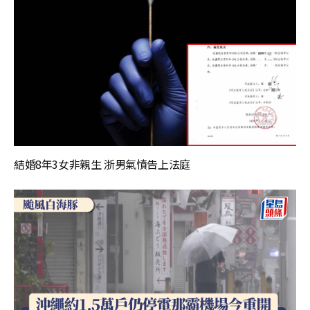
結婚8年3女非親生 浙男氣憤告上法庭