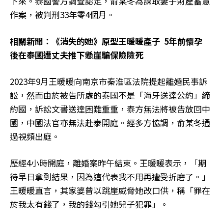
下來。泰國警方調查認定，俞某冬為謀取妻子財產蓄意
作案，被判刑33年零4個月。
相關新聞：《消失的她》原型王暖暖產子 5年前懷孕
後在泰國遭丈夫推下懸崖騙保險險死
2023年9月王暖暖向南京市秦淮區法院提起離婚民事訴
訟，然而由於被告所處的泰國不是「海牙送達公約」締
約國，訴訟文書送達困難重重，泰方無法將被告放回中
國，中國法官亦無法赴泰開庭。經多方協調，俞某冬通
過視頻出庭。
歷經4小時開庭，離婚案昨午結束。王暖暖表示，「期
待早日拿到結果，因為這代表我不用再遭受折磨了。」
王暖暖直言，其家婆曾以跳崖威脅她改口供，稱「罪在
於我太有錢了，我的錢勾引她兒子犯罪」。