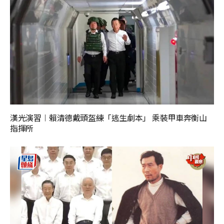
漢光演習︱賴清德戴頭盔練「逃生劇本」 乘裝甲車奔衡山
指揮所