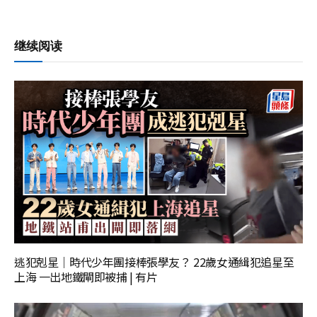
继续阅读
逃犯剋星｜時代少年團接棒張學友？ 22歲女通緝犯追星至
上海 一出地鐵閘即被捕 | 有片