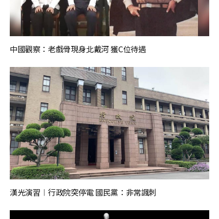
中國觀察：老戲骨現身北戴河 獲C位待遇
漢光演習︱行政院突停電 國民黨：非常諷刺