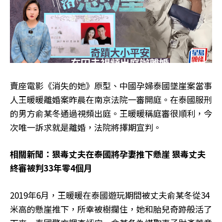
賣座電影《消失的她》原型、中國孕婦泰國墜崖案當事
人王暖暖離婚案昨晨在南京法院一審開庭。在泰國服刑
的男方俞某冬通過視頻出庭。王暖暖稱庭審很順利，今
次唯一訴求就是離婚，法院將擇期宣判。
相關新聞：狠毒丈夫在泰國將孕妻推下懸崖 狠毒丈夫
終審被判33年零4個月
2019年6月，王暖暖在泰國遊玩期間被丈夫俞某冬從34
米高的懸崖推下，所幸被樹攔住，她和胎兒奇跡般活了