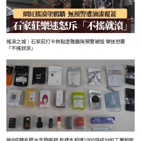
搖滾之城︱石家莊打卡熱點塗雅牆無預警被毀 樂迷怒書
「不搖就滾」
逾8成睫毛膠水含致癌物 有樣本超達1000倍成分如工業超能