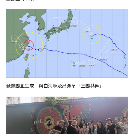
琵鷺颱風生成 與白海豚及昌鴻呈「三颱共舞」