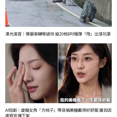
漢光演習︱彈藥車轉彎過快 逾20枚8吋榴彈「甩」出落坑渠
AI短劇｜虛擬女角「方桃子」帶貨稱美瞳戴得好舒服 廣告因
虛假宣傳下架