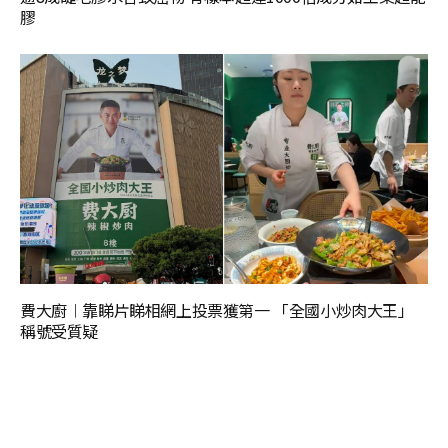
膠
費大廚︱靠睇片睇相網上投票獲第一 「全國小炒肉大王」
稱號受質疑