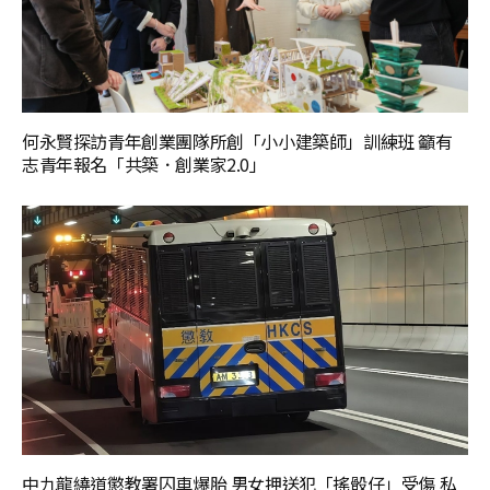
何永賢探訪青年創業團隊所創「小小建築師」訓練班 籲有
志青年報名「共築．創業家2.0」
中九龍繞道懲教署囚車爆胎 男女押送犯「搖骰仔」受傷 私