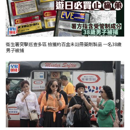
衞生署突擊巡查多區 檢獲約百盒未註冊藥劑製品 一名38歲
男子被捕