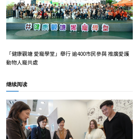
「健康觀塘 愛寵學堂」舉行 逾400市民參與 推廣愛護
動物人寵共處
继续阅读