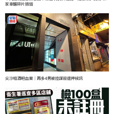
家車輾碎片損毀
尖沙咀酒吧血案｜再多4男被控謀殺還押候訊