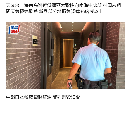
天文台｜海南島附近低壓區大致移向南海中北部 料周末期
間天氣極端酷熱 新界部分地區氣溫達36度或以上
中環日本餐廳遭淋紅油 警列刑毀追查