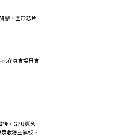
片研發、圖形芯片
程已在真實場景實
露後，GPU概念
更是收獲三連板。