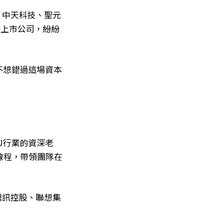
、中天科技、聖元
股上市公司，紛紛
不想錯過這場資本
U行業的資深老
線程，帶領團隊在
騰訊控股、聯想集