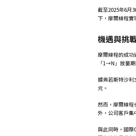
截至2025年6
下，摩爾線程實
機遇與挑
摩爾線程的成功
「1→N」放量
據弗若斯特沙利文
元。
然而，摩爾線程
外，公司客戶集中
與此同時，國際