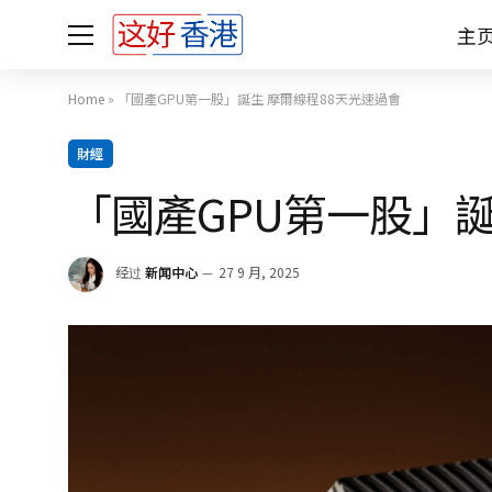
主
Home
»
「國產GPU第一股」誕生 摩爾線程88天光速過會
財經
「國產GPU第一股」誕
经过
新闻中心
27 9 月, 2025