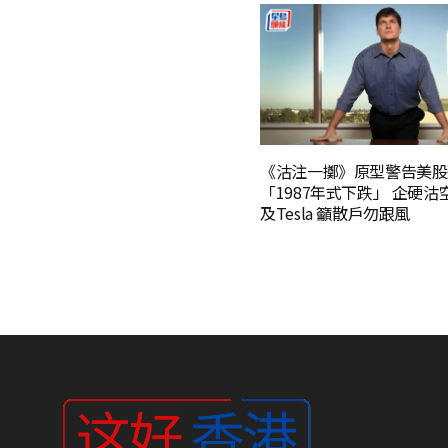
《沽注一擲》原型警告美股
「1987年式下跌」 企硬沽
及Tesla 籲散戶勿跟風