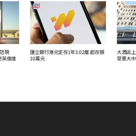
恐現
匯立銀行港元定存1年3.02厘 起存額
大酒店上
空英偉達
10萬元
受惠大中