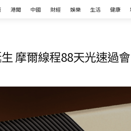
页
港聞
中國
財經
娛樂
生活
健康
生 摩爾線程88天光速過會