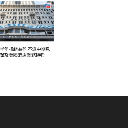
半年扭虧為盈 不派中期息
華及美國酒店業務轉強