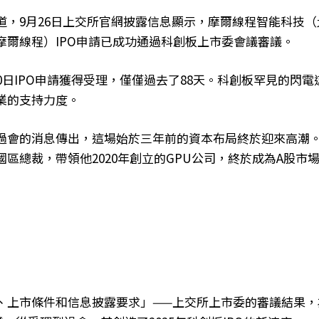
道，9月26日上交所官網披露信息顯示，摩爾線程智能科技
摩爾線程）IPO申請已成功通過科創板上市委會議審議。
0日IPO申請獲得受理，僅僅過去了88天。科創板罕見的閃
業的支持力度。
過會的消息傳出，這場始於三年前的資本布局終於迎來高潮
區總裁，帶領他2020年創立的GPU公司，終於成為A股市場
、上市條件和信息披露要求」——上交所上市委的審議結果，