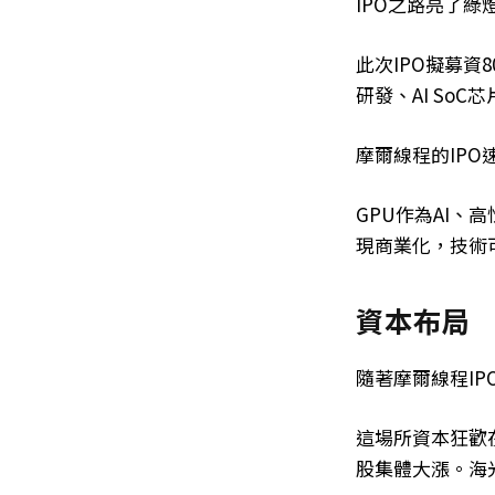
IPO之路亮了綠
此次IPO擬募資
研發、AI So
摩爾線程的IP
GPU作為AI
現商業化，技術
資本布局
隨著摩爾線程I
這場所資本狂歡在
股集體大漲。海