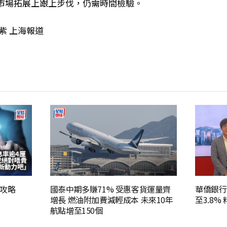
市場拓展上跟上步伐，仍需時間檢驗。
紫 上海報道
攻略
國泰中期多賺71% 受惠客貨運量齊
華僑銀行
增長 燃油附加費減輕成本 未來10年
至3.8
航點增至150個