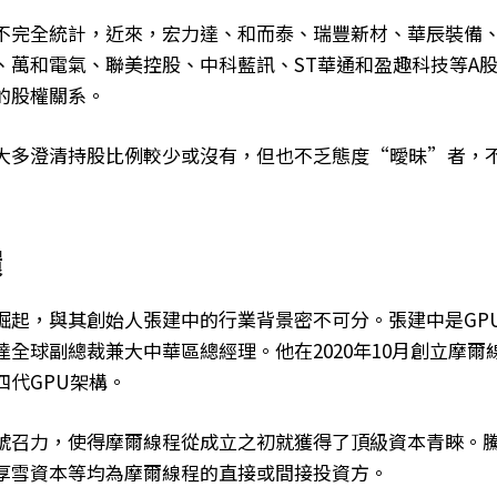
不完全統計，近來，宏力達、和而泰、瑞豐新材、華辰裝備
、萬和電氣、聯美控股、中科藍訊、ST華通和盈趣科技等A
的股權關系。
大多澄清持股比例較少或沒有，但也不乏態度“曖昧”者，
環
崛起，與其創始人張建中的行業背景密不可分。張建中是GP
達全球副總裁兼大中華區總經理。他在2020年10月創立摩爾
四代GPU架構。
號召力，使得摩爾線程從成立之初就獲得了頂級資本青睞。
厚雪資本等均為摩爾線程的直接或間接投資方。