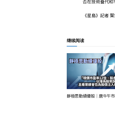
否在技術叠代和
《星島》記者 葉
继续阅读
靜極思動績優股｜唐牛午市