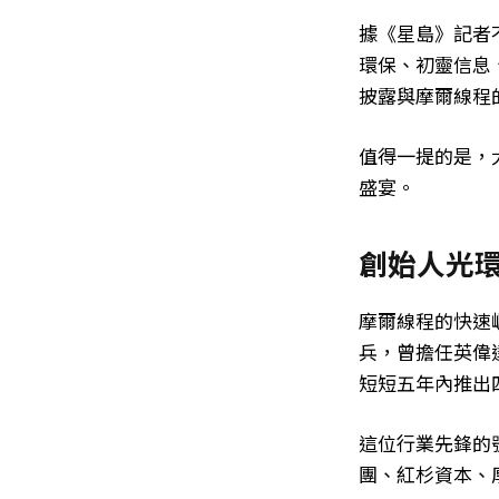
據《星島》記者
環保、初靈信息
披露與摩爾線程
值得一提的是，
盛宴。
創始人光
摩爾線程的快速
兵，曾擔任英偉
短短五年內推出
這位行業先鋒的
團、紅杉資本、