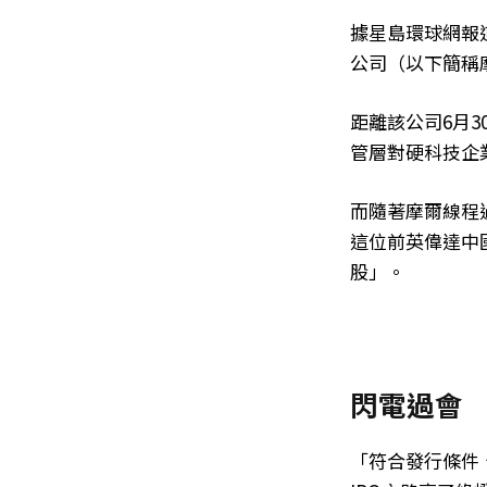
據星島環球網報
公司（以下簡稱
距離該公司6月3
管層對硬科技企
而隨著摩爾線程
這位前英偉達中國
股」。
閃電過會
「符合發行條件