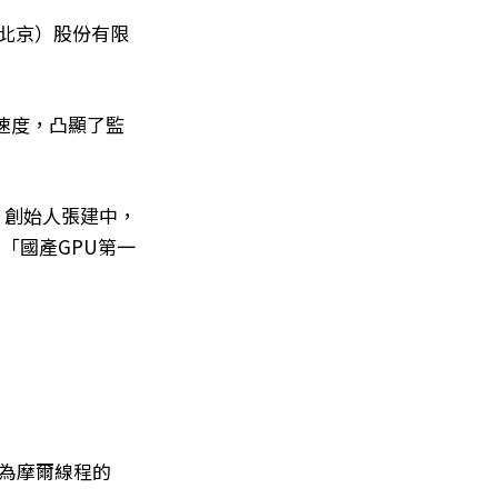
（北京）股份有限
電速度，凸顯了監
。創始人張建中，
「國產GPU第一
為摩爾線程的