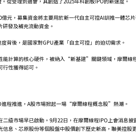
燈。從受理到過會，其創造了2025年科創板IPO的新速度。
80億元，募集資金將主要用於新一代自主可控AI訓推一體芯
C芯片研發及補充流動資金。
O速度背後，是國家對GPU產業「自主可控」的迫切需求。
、高性能計算的核心硬件，被納入“新基建”關鍵領域，摩爾線
可行性獲得認可。
PO進程推進，A股市場掀起一場“摩爾線程概念股”熱潮。
二級市場早已啟動。9月22日，在摩爾線程IPO上會消息披
光信息、芯原股份等個股盤中股價創下歷史新高，聯美控股