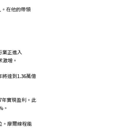
制人。在他的帶領
行業正進入
求激增。
將達到1.36萬億
7年實現盈利。此
%。
位。摩爾線程能