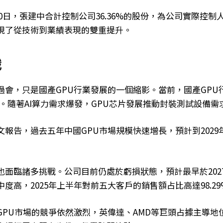
月30日，張建中合計控制公司36.36%的股份，為公司實際控
現了從技術到業績表現的雙重提升。
戰
過會，只是國產GPU行業發展的一個縮影。當前，國產GPU
期。隨著AI算力需求爆發，GPU芯片發展推動封裝測試設備需
報告，過去五年中國GPU市場規模快速增長，預計到2029年
也面臨諸多挑戰。公司目前仍處於虧損狀態，預計最早於202
度高，2025年上半年對前五大客戶的銷售額占比高達98.29
GPU市場的競爭依然激烈，英偉達、AMD等巨頭占據主導地