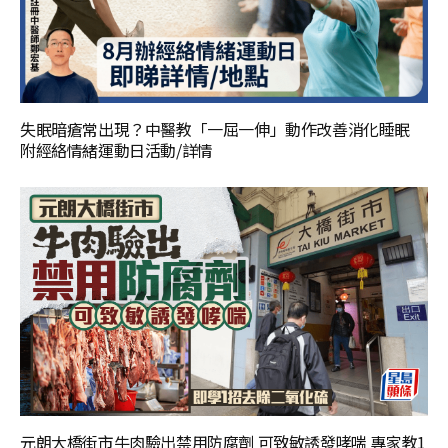
失眠暗瘡常出現？中醫教「一屈一伸」動作改善消化睡眠
附經絡情緒運動日活動/詳情
元朗大橋街市牛肉驗出禁用防腐劑 可致敏誘發哮喘 專家教1