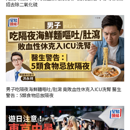
招去除二氧化硫
男子吃隔夜海鮮麵嘔吐/肚瀉 竟敗血性休克入ICU洗腎 醫生
警告：5類食物忌放隔夜