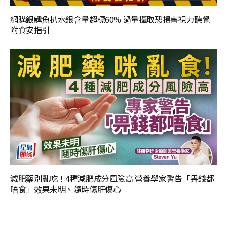
網購銀鱈魚扒水銀含量超標60% 過量攝取恐損害視力聽覺
附食安指引
減肥藥別亂吃！4種減肥成分風險高 營養學家警告「畀錢都
唔食」效果未明、隨時傷肝傷心