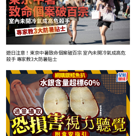
遊日注意！東京中暑致命個案破百宗 室內未開冷氣成高危
殺手 專家教3大防暑貼士