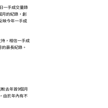
2日一手成交量錄
7個月的紀錄，創
，反映今年一手成
支持，相信一手成
個月的最長紀錄。
分別較去年首9個月
而，由於年內有不