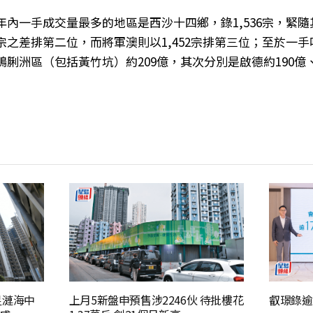
年內一手成交量最多的地區是西沙十四鄉，錄1,536宗，緊
以3宗之差排第二位，而將軍澳則以1,452宗排第三位；至於一
脷洲區（包括黃竹坑）約209億，其次分別是啟德約190億
星漣海中
上月5新盤申預售涉2246伙 待批樓花
叡璟錄逾