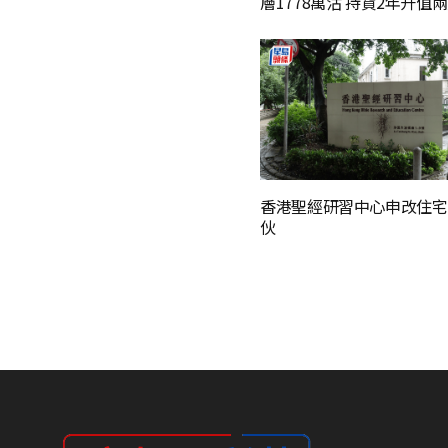
層1778萬沽 持貨2年升值
香港聖經研習中心申改住宅 
伙