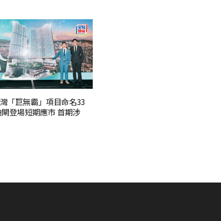
灣「巨無霸」項目命名33
搶閘登場短期應市 首期涉