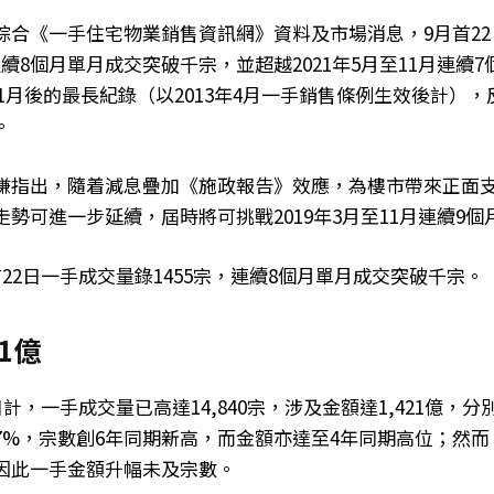
綜合《一手住宅物業銷售資訊網》資料及市場消息，9月首2
是連續8個月單月成交突破千宗，並超越2021年5月至11月連續
至11月後的最長紀錄（以2013年4月一手銷售條例生效後計）
。
謙指出，隨着減息疊加《施政報告》效應，為樓市帶來正面
勢可進一步延續，屆時將可挑戰2019年3月至11月連續9
22日一手成交量錄1455宗，連續8個月單月成交突破千宗。
1億
日計，一手成交量已高達14,840宗，涉及金額達1,421億，
近7%，宗數創6年同期新高，而金額亦達至4年同期高位；然
因此一手金額升幅未及宗數。