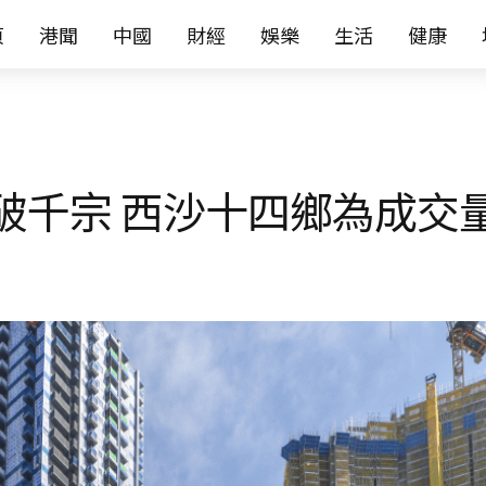
页
港聞
中國
財經
娛樂
生活
健康
破千宗 西沙十四鄉為成交