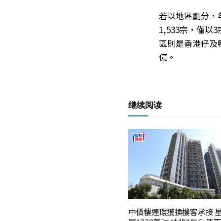
若以地區劃分，
1,533宗，僅
區則是香港仔及鴨
億。
继续阅读
中價樓連環獲換樓客承接 