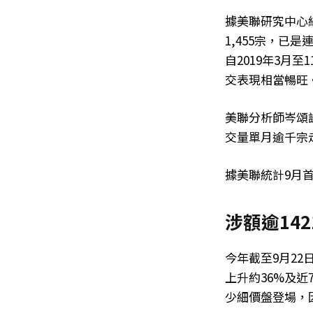
據美聯研究中心
1,455宗，已
自2019年3月
交表現相當暢旺
美聯分析師岑頌
交量單月逾千宗走
據美聯統計9月首
涉額逾142
今年截至9月22
上升約36%及
少細價盤登場，