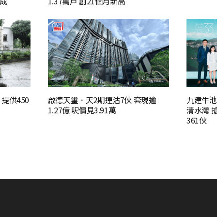
兩成
1.37萬戶 創21個月新高
提供450
啟德天璽．天2期連沽7伙 套現逾
九建牛池
1.27億 呎價見3.91萬
清水灣 
361伙