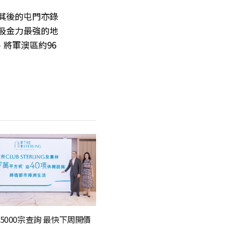
隨其後的屯門亦錄
手吸金力最強的地
、將軍澳區約96
5000宗查詢 最快下周開價