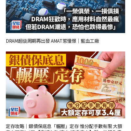
DRAM超级周期再出發 AMAT惹憧憬｜藍血工廠
定存攻略｜銀債保底息「輾壓」定存 惟分配手數有限 大額