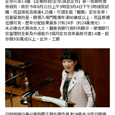
定存可享3.4厘 【定期存款/定存/高息定存】新一批銀色債
券殺到，將於今年8月21日上午9時至9月4日下午2時接受認
購，而且保底息高達4.25厘，可謂全面「輾壓」定存息率！
但要留意的是，銀債入場門檻需年滿60歲或以上，而且根據
往績可見，歷年分配結果最多只有24手（約24萬港元），
未必適合大額收息人士。翻查各銀行資料則顯示，華僑銀行
宏富理財全新及升級客戶3個月定存息率最高可達3.4厘，起
存額300萬或以上。此外，工銀
日財相稱日美必要時再干預外匯市場 對沖基金沽空日圓押