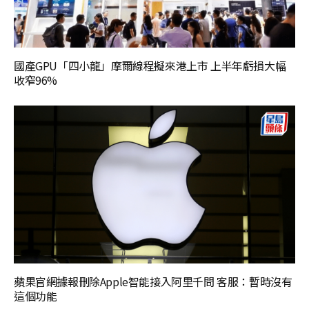
國產GPU「四小龍」摩爾線程擬來港上市 上半年虧損大幅
收窄96%
蘋果官網據報刪除Apple智能接入阿里千問 客服：暫時沒有
這個功能