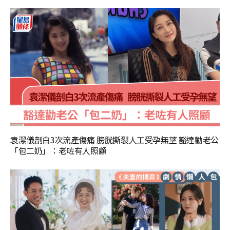
袁潔儀剖白3次流產傷痛 膀胱撕裂人工受孕無望 豁達勸老公
「包二奶」：老咗有人照顧