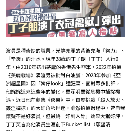
演員是種奇妙的職業，光鮮亮麗的背後充滿「努力」、
「辛酸」的汗水。現年28歲的丁子朗（丁丁）入行9
年，由2016年初出茅廬的香港先生亞軍，2022年拍攝
《美麗戰場》演渣男被批對白油膩，2023年參加《亞
洲超星團》因「韓仔look」遭狂轟。面對眾多批評，
他娓娓道來這些年的變化，更深明要從危機中捕捉機
遇。近日他在劇集《俠醫》中，首度挑戰「殺人放火、
姦淫擄掠」的大奸角鄧世鏗，雖然拍攝過程中，曾自我
懷疑不是好演員，但最終「奸到入骨」效果大獲好評，
丁丁笑言為他演員生涯創下Bucket list（願望清