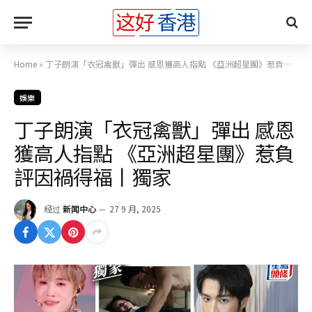
Home
»
丁子朗演「衣冠禽獸」彈出 感恩獲高人指點 《亞洲超星團》惹負評因禍得福丨獨家
娛樂
丁子朗演「衣冠禽獸」彈出 感恩
獲高人指點 《亞洲超星團》惹負
評因禍得福丨獨家
经过
新闻中心
27 9 月, 2025