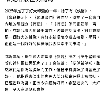
2025年是丁丁好大轉變的一年，除了有《俠醫》、
《奪命提示》、《執法者們》等作品，還拍了一套來自
內地的懸疑劇《搏憶》：「《搏憶》係同霍建華一齊
拍，亦是我喺內地嘅出道作，純普通話演出，對我來說
是一個好大的挑戰，有好多新環境令我去接受、學習，
正正是一個好好的契機讓我去探索不同市場。」
臨近年尾，提到會否希望憑《俠醫》提名《萬千星輝頒
獎典禮》最佳男配角？丁丁豪氣說：「梗係希望啦，雖
然演員唔係為咗獎項而工作，但若果有獎項加持會更加
好。」他指過去演出的角色大部分都會在網上被恨批，
已經習以為常。正因今次獲得好評，希望這次的「大奸
角」令大家深刻和喜歡。