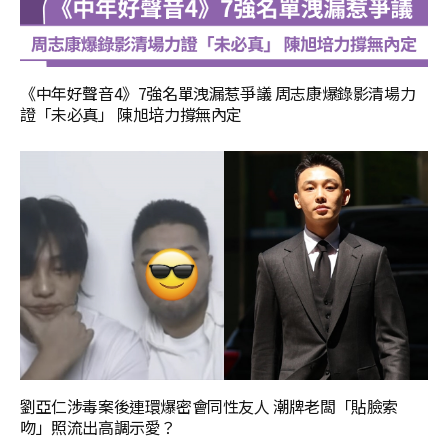
《中年好聲音4》7強名單洩漏惹爭議 周志康爆錄影清場力
證「未必真」 陳旭培力撐無內定
劉亞仁涉毒案後連環爆密會同性友人 潮牌老闆「貼臉索
吻」照流出高調示愛？