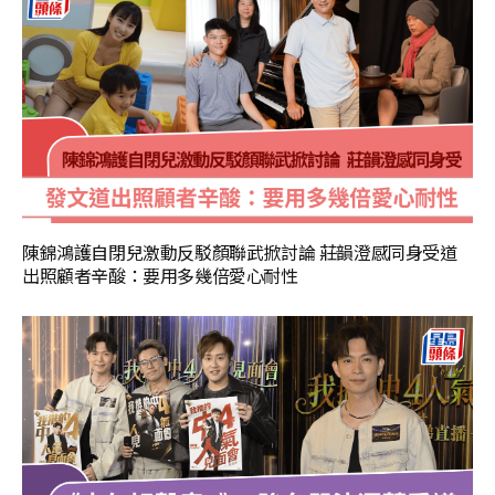
陳錦鴻護自閉兒激動反駁顏聯武掀討論 莊韻澄感同身受道
出照顧者辛酸：要用多幾倍愛心耐性