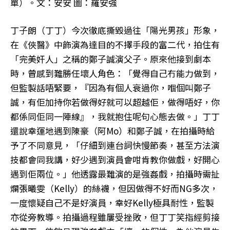
單）。文：安安 圖：羅安強
丁子朗（丁丁）今次徹底撕毀過往「陽光男孩」形象，
在《俠醫》中飾演為達目的不擇手段的富二代，拍住有
「完美奸人」之稱的鄭子誠演父子。原來他接到劇本
時，曾感到難勝任壞人角色：「覺得自己冇能力做到，
但監製話唔緊要，『因為有個人衰過你，嗰個叫鄭子
誠，有佢加持你若做得好就可以超越佢，做得唔好，你
都係同佢同一陣線』，我就抱住呢句心態去做。」丁丁
還說幸運地遇到陳豪（阿Mo）和鄭子誠，在拍攝時給
予了不同意見，「仔細到連台詞快慢節奏，甚至方法演
技都會同我講，好少遇到演員會咁肯教你做戲，好開心
遇到佢兩位。」他透露最難演的是強姦戲，拍攝時需扯
爛張曦雯（Kelly）的絲襪，但因做得不好而NG多次，
一度懷疑自己不是好演員，幸好Kelly極具耐性，監製
亦從旁教導。拍攝過程雖屢受挫敗，但丁丁笑指經剪接