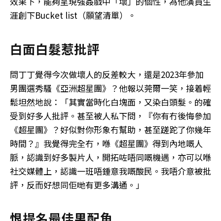
效果下，能夠呈現強姦戲中「壞」的個性，為他演員生
涯創下Bucket list（願望清單）。
白面白髮惹批評
問丁丁覺得今次做壞人的反差較大，還是2023年參加
男團選秀騷《亞洲超星團》？他報以莞爾一笑，接着輕
鬆坦然地說：「其實當時化白塊面，又染白頭髮。的確
受到好多人批評。甚至被人私下問，『你有冇後悔參加
《超星團》？好似對你形象冇幫助，甚至蹉跎了你幾年
時間？』我覺得完全冇，喺《超星團》得到內地嘅人
脈，認識到好多製片人，開拓咗唔同嘅機遇，亦可以喺
社交媒體上，認識一班唔鍾意我嘅酸民。我唔介意被批
評，反而好想同佢哋有更多溝通。」
恨提名最佳男配角