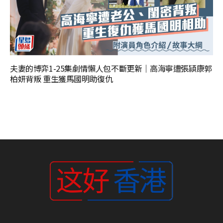
夫妻的博弈1-25集劇情懶人包不斷更新｜高海寧遭張頴康郭
柏妍背叛 重生獲馬國明助復仇