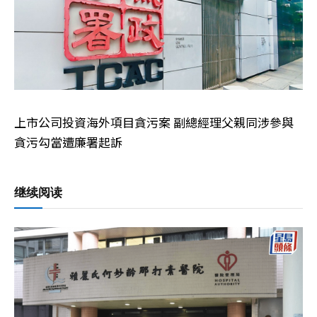
上市公司投資海外項目貪污案 副總經理父親同涉參與
貪污勾當遭廉署起訴
继续阅读