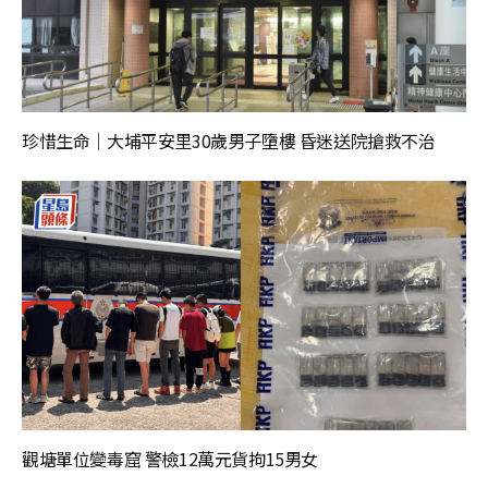
珍惜生命｜大埔平安里30歲男子墮樓 昏迷送院搶救不治
觀塘單位變毒窟 警檢12萬元貨拘15男女