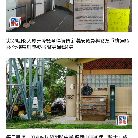
尖沙咀H8大廈升降機全停前傳 新義安成員與女友爭執遭驅
逐 涉拖馬刑毀被捕 警另通緝4男
每日雜誌｜加水站助減塑防中暑 偏遠山徑加建「駁電」成