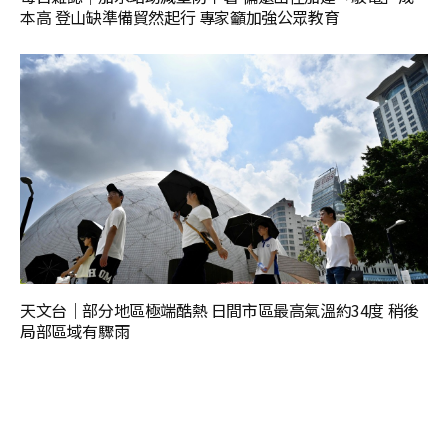
本高 登山缺準備貿然起行 專家籲加強公眾教育
天文台｜部分地區極端酷熱 日間市區最高氣溫約34度 稍後
局部區域有驟雨