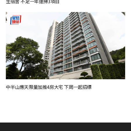
生宿舍 不足一年連掃3項目
中半山應天限量加推4房大宅 下周一起招標