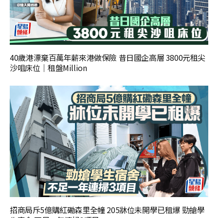
40歲港漂棄百萬年薪來港做保險 昔日國企高層 3800元租尖
沙咀床位｜租盤Million
招商局斥5億購紅磡森里全幢 205牀位未開學已租爆 勁搶學