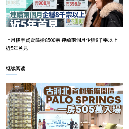
上月樓宇買賣錄逾8500宗 連續兩個月企穩8千宗以上
近5年首見
继续阅读