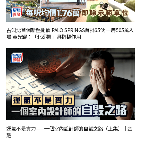
古洞北首個新盤開價 PALO SPRINGS首批65伙 一房505萬入
場 黃光耀：「北都價」具指標作用
運氣不是實力——一個室內設計師的自毀之路（上集）｜金
耀