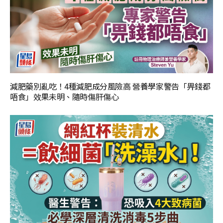
減肥藥別亂吃！4種減肥成分風險高 營養學家警告「畀錢都
唔食」效果未明、隨時傷肝傷心