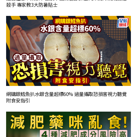
殺手 專家教3大防暑貼士
網購銀鱈魚扒水銀含量超標60% 過量攝取恐損害視力聽覺
附食安指引