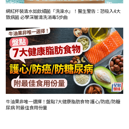
網紅杯裝清水如飲細菌「洗澡水」！醫生警告：恐吸入4大
致病菌 必學深層清洗消毒5步曲
牛油果非唯一選擇！盤點7大健康脂肪食物 護心/防癌/防糖
尿病 附最佳食用份量