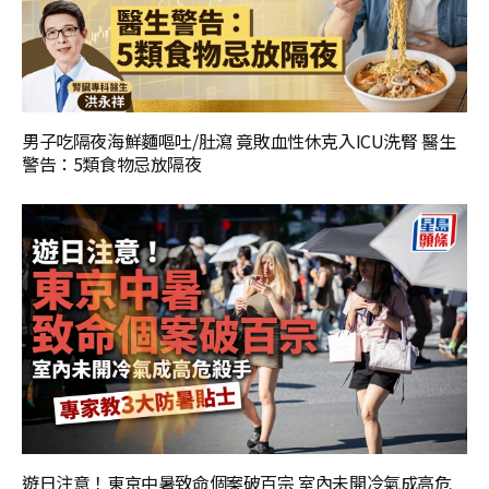
男子吃隔夜海鮮麵嘔吐/肚瀉 竟敗血性休克入ICU洗腎 醫生
警告：5類食物忌放隔夜
遊日注意！東京中暑致命個案破百宗 室內未開冷氣成高危