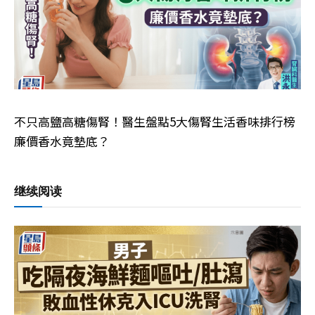
不只高鹽高糖傷腎！醫生盤點5大傷腎生活香味排行榜
廉價香水竟墊底？
继续阅读