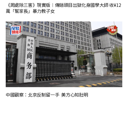
《周處除三害》現實版︱傳銷頭目出獄化身國學大師 收¥12
萬「幫家長」暴力教子女
中國觀察：北京反制留一手 美方心知肚明