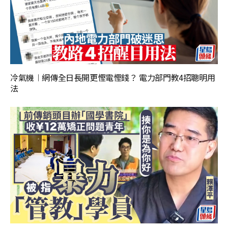
冷氣機︱網傳全日長開更慳電慳錢？ 電力部門教4招聰明用
法