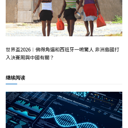
世界盃2026︱佛得角逼和西班牙一鳴驚人 非洲島國打
入決賽周與中國有關？
继续阅读