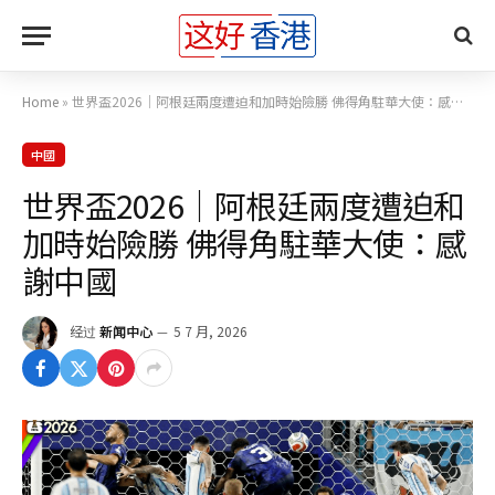
Home
»
世界盃2026｜阿根廷兩度遭迫和加時始險勝 佛得角駐華大使：感謝中國
中國
世界盃2026｜阿根廷兩度遭迫和
加時始險勝 佛得角駐華大使：感
謝中國
经过
新闻中心
5 7 月, 2026