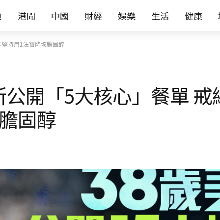
页
港聞
中國
財經
娛樂
生活
健康
年 堅持用1法寶降壞膽固醇
美斯公開「5大核心」餐單 
壞膽固醇