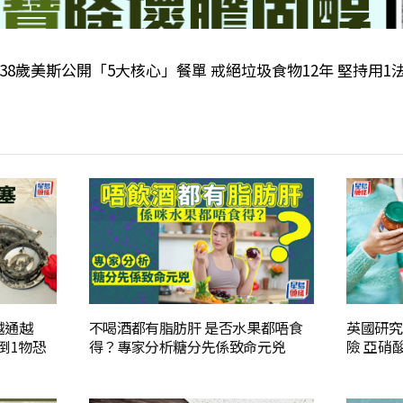
｜38歲美斯公開「5大核心」餐單 戒絕垃圾食物12年 堅持用
越通越
不喝酒都有脂肪肝 是否水果都唔食
英國研究
倒1物恐
得？專家分析糖分先係致命元兇
險 亞硝