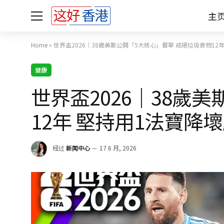
主
Home
»
世界盃2026｜38歲美斯公開「5大核心」餐單 戒絕垃圾食物12
健康
世界盃2026｜38歲
12年 堅持用1法寶降
经过
新闻中心
17 6 月, 2026