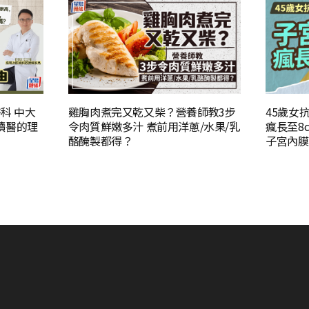
醫科 中大
雞胸肉煮完又乾又柴？營養師教3步
45歲女
讀醫的理
令肉質鮮嫩多汁 煮前用洋蔥/水果/乳
瘋長至8
酪醃製都得？
子宮內膜