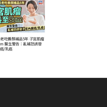
抗老吃養顏補品5年 子宮肌瘤
cm 醫生警告：亂補恐誘發
癌/乳癌