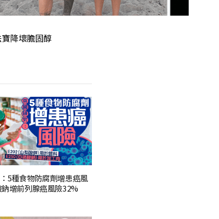
1法寶降壞膽固醇
：5種食物防腐劑增患癌風
酸鈉增前列腺癌風險32%