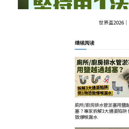
世界盃2026
继续阅读
廁所/廚房排水管淤塞用鹽
塞？專家拆解3大通渠陷阱 
致爆喉漏水