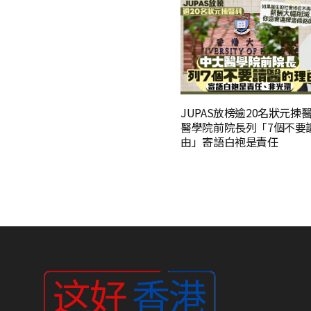
JUPAS放榜逾20名狀元揀
醫學院前院長列「7個不要
由」寄語白袍是責任