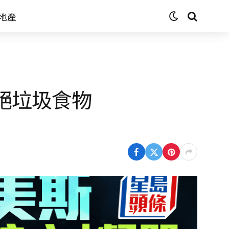
地產
戒絕垃圾食物