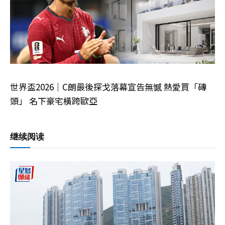
世界盃2026｜C朗最後探戈落幕宣告無憾 熱愛買「磚
頭」 名下豪宅橫跨歐亞
继续阅读