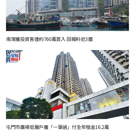
南灣獲投資客連約760萬買入 回報料近3厘
屯門市廣場低層戶獲「一筆過」付全年租金16.2萬