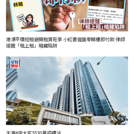
港漂平價短租避開租賃旺季 小紅書搵盤零睇樓即付款 律師
提醒「租上租」暗藏陷阱
天瀧4房大宅5530萬招標沽