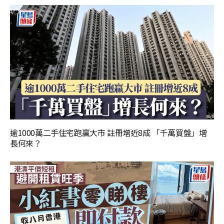
逾1000萬二手住宅跑贏大市 註冊增近8成 「千萬買盤」增
長何來？