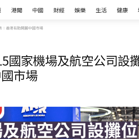
页
港聞
中國
財經
娛樂
生活
健康
代表：香港有助開展中國市場
15國家機場及航空公司設攤
中國市場