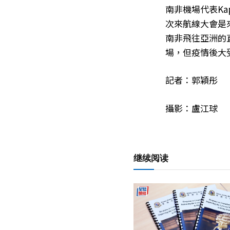
南非機場代表Ka
次來航線大會是
南非飛往亞洲的
場，但疫情後大
記者：郭穎彤
攝影：盧江球
继续阅读