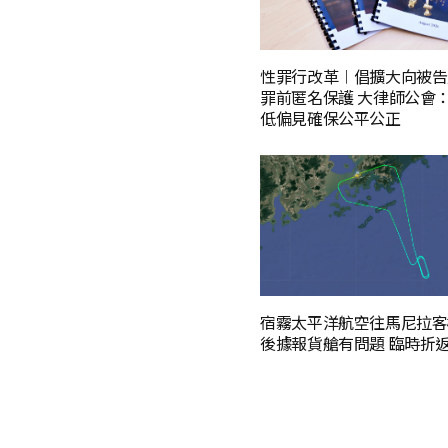
性罪行改革︱倡擴大向被告
罪前匿名保護 大律師公會
低偏見確保公平公正
宿霧太平洋航空往馬尼拉客
後據報貨艙有問題 臨時折