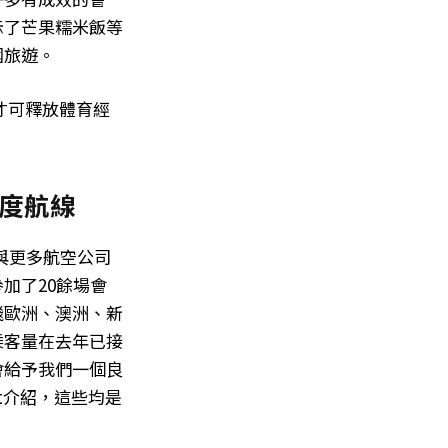
示了芒果糯米飯等
國旅遊。
才可釋放體育經
度航線
是與更多航空公司
加了20餘場會
飛歐洲、澳洲、新
乘客量在去年已接
會給予我們一個良
t介紹，這些均是