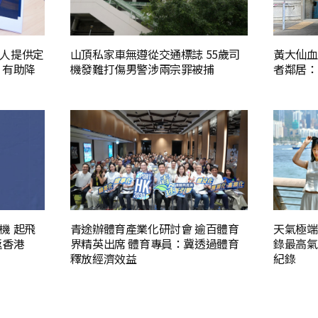
人提供定
山頂私家車無遵從交通標誌 55歲司
黃大仙血
：有助降
機發難打傷男警涉兩宗罪被捕
者鄰居：
機 起飛
青途辦體育產業化研討會 逾百體育
天氣極端
返香港
界精英出席 體育專員：冀透過體育
錄最高氣溫
釋放經濟效益
紀錄