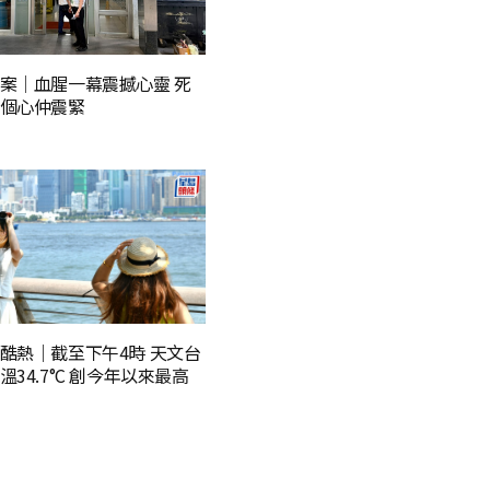
案│血腥一幕震撼心靈 死
個心仲震緊
酷熱｜截至下午4時 天文台
34.7°C 創今年以來最高