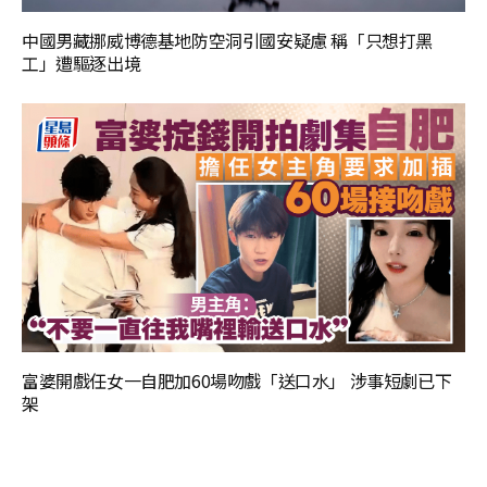
中國男藏挪威博德基地防空洞引國安疑慮 稱「只想打黑
工」遭驅逐出境
富婆開戲任女一自肥加60場吻戲「送口水」 涉事短劇已下
架