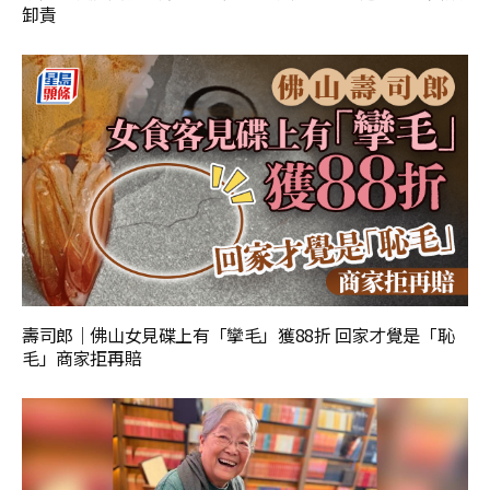
卸責
壽司郎｜佛山女見碟上有「攣毛」獲88折 回家才覺是「恥
毛」商家拒再賠