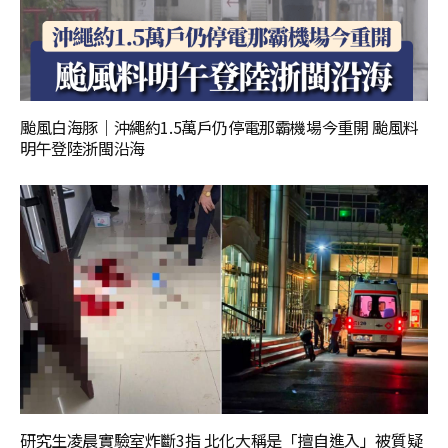
颱風白海豚｜沖繩約1.5萬戶仍停電那霸機場今重開 颱風料
明午登陸浙閩沿海
研究生凌晨實驗室炸斷3指 北化大稱是「擅自進入」被質疑