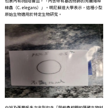
包裹內有8個培養皿，「內含帶有基因修飾的秀麗隱桿
線蟲（C. elegans）」。明尼蘇達大學表示，這種小型
原始生物適用於特定生物研究。
白旭及張豐帆多次收到包含「與蛔蟲相關的隱藏生物材