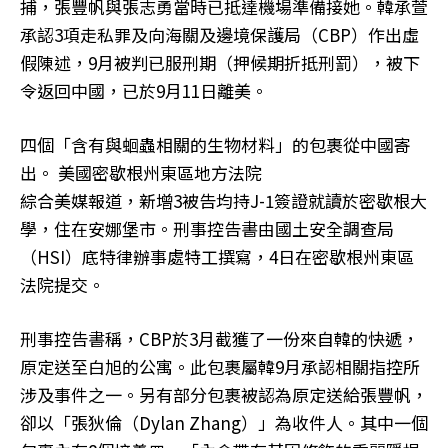
捕，張豐帆與張志勇當時已抵達機場準備接她。韓承萱
承認3項走私罪及向海關及邊境保護局（CBP）作出虛
假陳述，9月被判已服刑期（押候期折抵刑罰），被下
令返回中國，已於9月11日離美。
四個「含有與蛔蟲相關的生物材料」的包裹從中國寄
出。 美國密歇根州東區地方法院
綜合美媒報道，新增3被告均持J-1簽證就讀於密歇根大
學，住在安娜堡市。刑事控告書由國土安全調查局
（HSI）底特律辦事處特工撰寫，4日在密歇根州東區
法院提交。
刑事控告書稱，CBP於3月截獲了一份來自韓的快遞，
原定送至白旭的公寓。此包裹屬韓9月承認相關指控所
涉及事件之一。另有部分包裹被認為原定送給張豐帆，
卻以「張狄倫（Dylan Zhang）」為收件人。其中一個