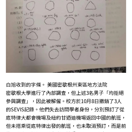
白旭收到的字條。 美國密歇根州東區地方法院
密歇根大學進行了內部調查，但上述3名男子「均拒絕
參與調查」，因此被解僱。校方於10月8日撤銷了3人
的SEVIS記錄。他們失去訪問學者身份，分別預訂了從
底特律大都會機場及紐約甘迺迪機場返回中國的航班，
但未搭乘從底特律出發的航班，也未取消預訂，而是前