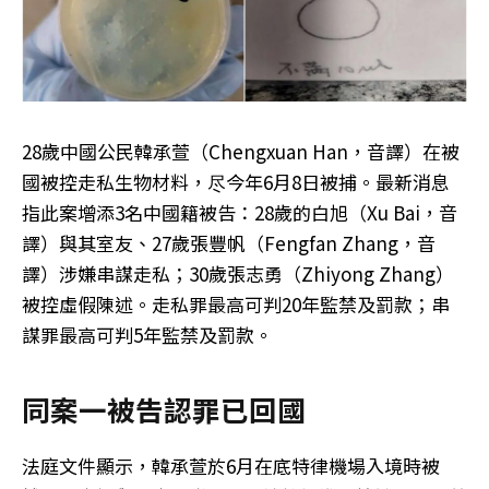
28歲中國公民韓承萱（Chengxuan Han，音譯）在被
國被控走私生物材料，尽今年6月8日被捕。最新消息
指此案增添3名中國籍被告：28歲的白旭（Xu Bai，音
譯）與其室友、27歲張豐帆（Fengfan Zhang，音
譯）涉嫌串謀走私；30歲張志勇（Zhiyong Zhang）
被控虛假陳述。走私罪最高可判20年監禁及罰款；串
謀罪最高可判5年監禁及罰款。
同案一被告認罪已回國
法庭文件顯示，韓承萱於6月在底特律機場入境時被