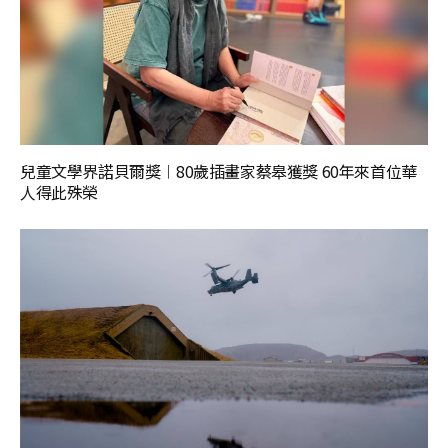
兒童文學界諾貝爾獎︱80歲插畫家蔡皋獲獎 60年來首位華
人得此殊榮