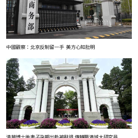
中國觀察：北京反制留一手 美方心知肚明
清華博士後妻子孕期出軌被辭退 傳轉職港城大研究員