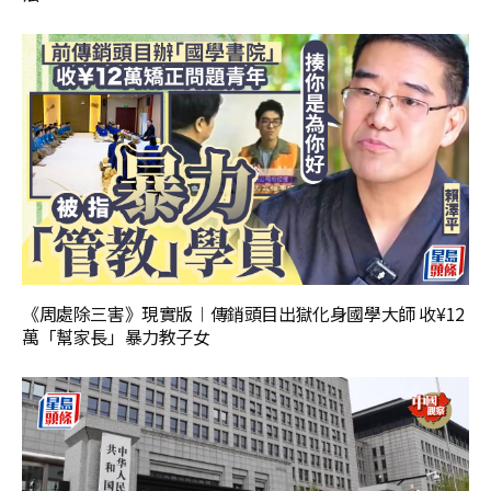
《周處除三害》現實版︱傳銷頭目出獄化身國學大師 收¥12
萬「幫家長」暴力教子女