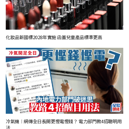
化妝品新國標2028年實施 函蓋兒童產品標準更高
冷氣機︱網傳全日長開更慳電慳錢？ 電力部門教4招聰明用
法