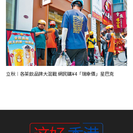
立秋︱各茶飲品牌大混戰 網民購¥4「瑞幸價」星巴克