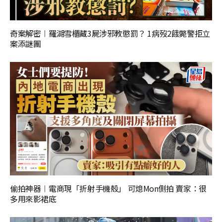
奇案解密︱羅湖雪櫃藏3屍涉邪教懲罰？ 1病歿2餓斃警拒立
案添謎團
偷拍神器︱電商現「折射手機殼」 可熄Mon側拍 賣家：很
多用來影裙底