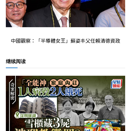
中國觀察：「半導體女王」蘇姿丰父任賴清德資政
继续阅读