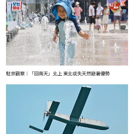
駐京觀察︱「回南天」北上 東北或失天然避暑優勢