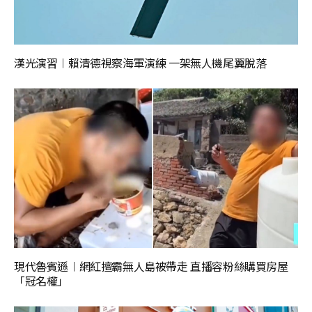
漢光演習︱賴清德視察海軍演練 一架無人機尾翼脫落
現代魯賓遜︱網紅擅霸無人島被帶走 直播容粉絲購買房屋
「冠名權」