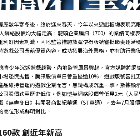
經歷數年寒冬後，終於迎來春天，今年以來遊戲板塊表現亮
巨人網絡股價均大幅走高，龍頭企業騰訊（700）的業績同樣
重利好因素刺激，內地監管措施放寬使得版號審批節奏逐漸
時遊戲公司憑藉優質內容，成功拓展海外業務，亦有助行業
，因應青少年沉迷遊戲趨勢，內地監管風暴驟起，官方媒體將網
市場恐慌拋售，騰訊股價單日曾重挫逾10%。遊戲版號審批
產品維持營運的遊戲企業而言，無疑構成沉重一擊。數據顯
公司股價跌至歷史低位。例如愷英網絡股價曾低見2元（人民
戲《無盡冬日》其開發商世紀華通（ST華通），去年7月股價
元的高位形成鮮明對比。
160款 創近年新高