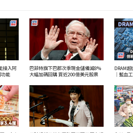
智能接入阿
巴菲特旗下巴郡次季現金儲備減8%
DRAM
個功能
大幅加碼回購 買近200億美元股票
｜藍血工