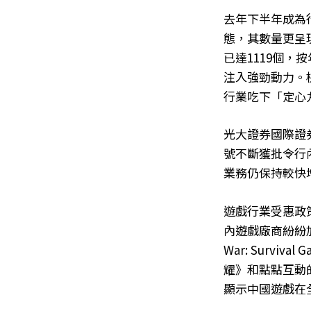
去年下半年成為
態，其數量更呈
已達1119個，
注入強勁動力。
行業吃下「定心
光大證券國際證
號不斷獲批令行
業務仍保持較快
遊戲行業受惠政
內遊戲廠商紛紛加
War: Surv
耀》和點點互動的
顯示中國遊戲在