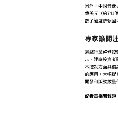
另外，中國音像
億美元（約74
散了過度依賴國
專家籲關
遊戲行業整體復
示，建議投資者
本控制方面具備
的應用，大幅提
開發和版號數量
記者章楊若報道