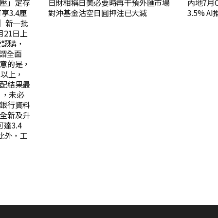
壓」定存
日財相稱日美必要時再干預外匯市場
內地7月C
享3.4厘
對沖基金沽空日圓押注已大減
3.5% 
】新一批
21日上
受認購，
可謂全面
意的是，
或以上，
配結果最
），未必
銀行資料
全新及升
達3.4
此外，工