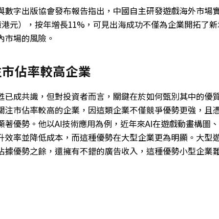
與數字出版協會發布報告指出，中國自主研發遊戲海外市場實
1億港元），按年增長11%，可見出海成功不僅為企業開拓了
內市場的風險。
注市佔率較高企業
甦已成共識，但對投資者而言，關鍵在於如何甄別其中的優
關注市佔率較高的企業，因這類企業不僅競爭優勢更強，且
顯著優勢。他以AI技術應用為例，近年來AI在遊戲動畫構圖
升效率並降低成本，而這種優勢在大型企業更為明顯。大型
佔據優勢之餘，還擁有不錯的廣告收入，這種優勢小型企業