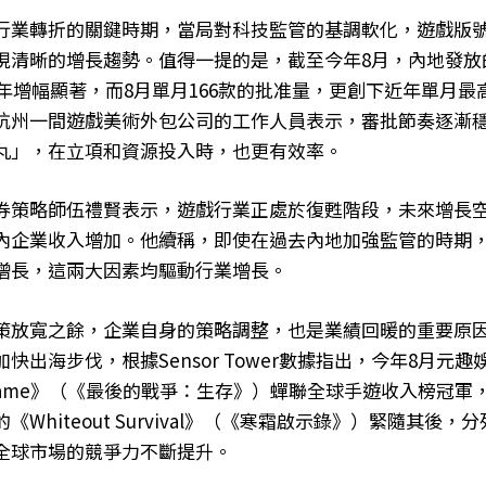
行業轉折的關鍵時期，當局對科技監管的基調軟化，遊戲版
現清晰的增長趨勢。值得一提的是，截至今年8月，內地發放
按年增幅顯著，而8月單月166款的批准量，更創下近年單月
杭州一間遊戲美術外包公司的工作人員表示，審批節奏逐漸
丸」，在立項和資源投入時，也更有效率。
券策略師伍禮賢表示，遊戲行業正處於復甦階段，未來增長
內企業收入增加。他續稱，即使在過去內地加強監管的時期
增長，這兩大因素均驅動行業增長。
策放寬之餘，企業自身的策略調整，也是業績回暖的重要原
快出海步伐，根據Sensor Tower數據指出，今年8月元趣娛
ival Game》（《最後的戰爭：生存》）蟬聯全球手遊收入榜冠
《Whiteout Survival》（《寒霜啟示錄》）緊隨其後
全球市場的競爭力不斷提升。