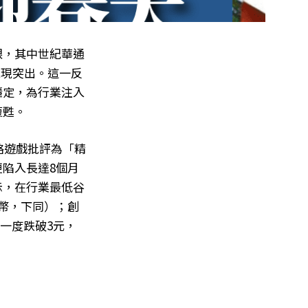
眼，其中世紀華通
表現突出。這一反
穩定，為行業注入
復甦。
絡遊戲批評為「精
更陷入長達8個月
示，在行業最低谷
幣，下同）；創
一度跌破3元，