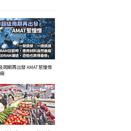
超级周期再出發 AMAT惹憧憬
廠