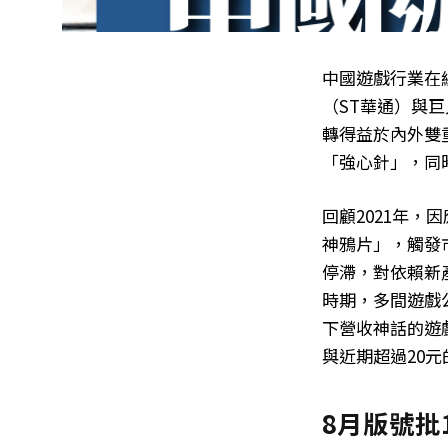
中國遊戲行業在
（ST華通）與
轉得益於內外雙
「強心針」，同
回顧2021年
神鴉片」，觸發
停滯，對依賴新
時期，多間遊戲
下營收神話的遊
與近期超過20
8月版號批