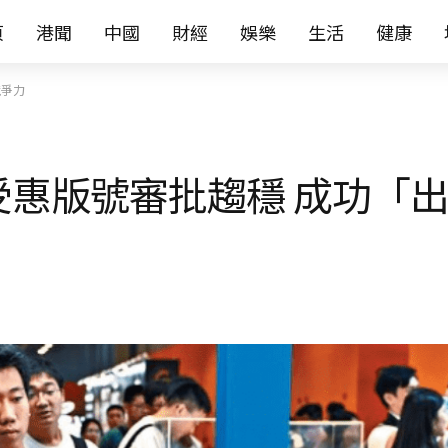
页
港聞
中國
財經
娛樂
生活
健康
競爭力
受惠版號審批趨穩 成功「