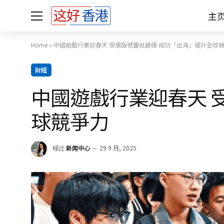
主
Home
»
中國遊戲行業迎春天 受惠版號審批趨穩 成功「出海」提升全球
財經
中國遊戲行業迎春天 
球競爭力
经过
新闻中心
29 9 月, 2025