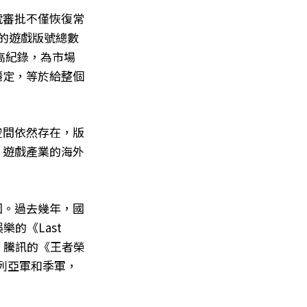
號審批不僅恢復常
的遊戲版號總數
最高紀錄，為市場
穩定，等於給整個
空間依然存在，版
，遊戲產業的海外
因。過去幾年，國
樂的《Last
軍，騰訊的《王者榮
，分列亞軍和季軍，