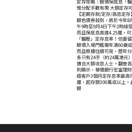
定存攻略｜銀債保底息「輾
惟分配手數有限 大額定存可
【定期存款/定存/高息定存
銀色債券殺到，將於今年8月
午9時至9月4日下午2時接
而且保底息高達4.25厘，
「輾壓」定存息率！但要留
銀債入場門檻需年滿60歲
而且根據往績可見，歷年分
多只有24手（約24萬港元
適合大額收息人士。翻查各
則顯示，華僑銀行宏富理財
級客戶3個月定存息率最高可
厘，起存額300萬或以上。
銀