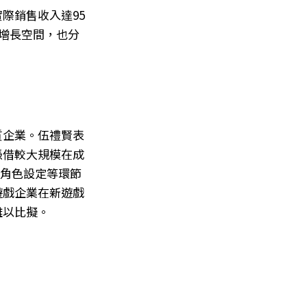
際銷售收入達95
新增長空間，也分
質企業。伍禮賢表
憑借較大規模在成
、角色設定等環節
遊戲企業在新遊戲
難以比擬。