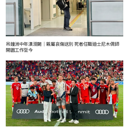
吊鐘洲中年漢溺斃｜親屬哀傷送別 死者任職迪士尼木偶師
開園工作至今