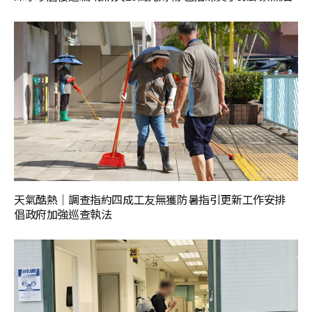
天氣酷熱│調查指約四成工友無獲防暑指引更新工作安排
倡政府加強巡查執法