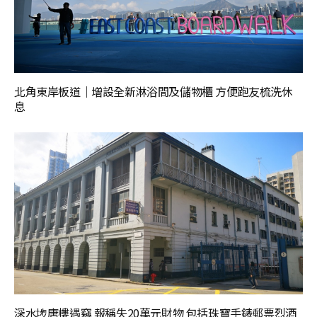
北角東岸板道｜增設全新淋浴間及儲物櫃 方便跑友梳洗休
息
深水埗唐樓遇竊 報稱失20萬元財物 包括珠寶手錶郵票烈酒