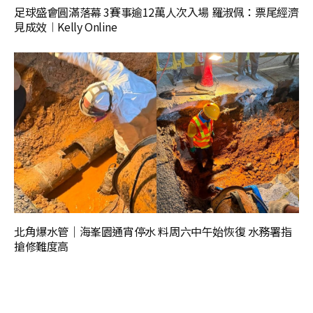
足球盛會圓滿落幕 3賽事逾12萬人次入場 羅淑佩：票尾經濟
見成效︱Kelly Online
北角爆水管｜海峯園通宵停水 料周六中午始恢復 水務署指
搶修難度高