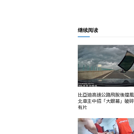
继续阅读
比亞迪高速公路飛脫後擋風
北車主中招「大銀幕」破碎
有片