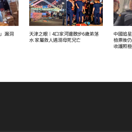
」漏洞
天津之眼︱4口家河邊散步6歲弟落
中國追星
水 家屬救人遇溺母死兄亡
檢票後仍
收護照極