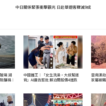
中日關係緊張衝擊觀光 日赴華遊客驟減9成
玻璃 湖
中國鑊王︱「女生洗澡，大叔幫搓
雲南漢劫
險釀禍︱
背」AI廣告惹批 蘇泊爾股價4連跌
家屬被瞞