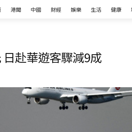
页
港聞
中國
財經
娛樂
生活
健康
 日赴華遊客驟減9成