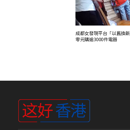
成都女發現平台「以舊換新
零元購逾3000件電器