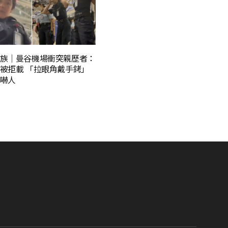
族｜曼谷機場衝突親歷者：
被拒載 「拉眼角戴手銬」
嚇人