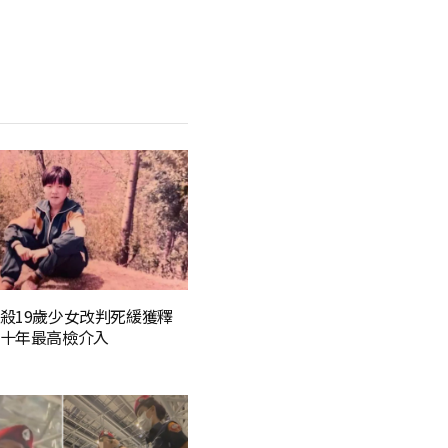
殺19歲少女改判死緩獲釋
十年最高檢介入