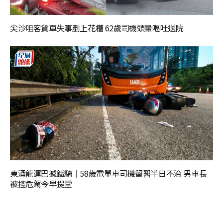
尖沙咀客貨車失事剷上花槽 62歲司機頭暈嘔吐送院
東涌龍運巴撼鐵騎｜58歲電單車司機留醫半日不治 男車長
被控危駕今早提堂