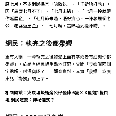
曆七月，不少網民揚言「唔敢執」、「千祈唔好執」，
因「農曆七月不了」、「七月未過」、「七月一拎就跟
你返屋企」、「七月節未過，唔好貪心。一陣執埋個老
公／老婆返屋企」、「七月喎，當睇唔到穩陣啲」。
網民：執完之後都澩嫪
更有人稱「一陣執完之後發覺上面有字或者有紅繩你都
澩嫪」，於是有網民錯重點地好奇，查問「澩嫪呢兩個
字點解，咁深奧嘅？」。翻查資料，其實「澩嫪」為廣
東話「撈攪」的正字。
相關閱讀：火炭垃圾桶旁公仔怪陣 6隻ＸＸ圍爐1隻倒
地 網民吃驚：神秘儀式？