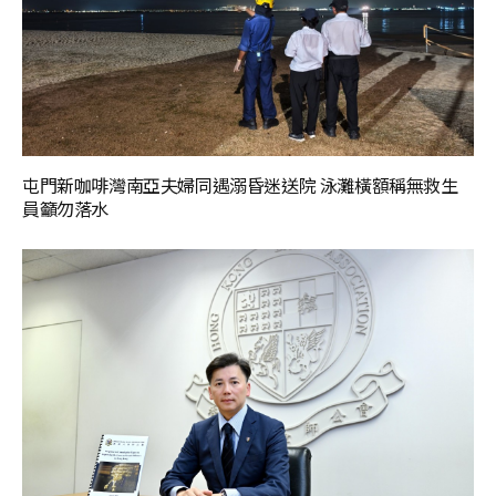
屯門新咖啡灣南亞夫婦同遇溺昏迷送院 泳灘橫額稱無救生
員籲勿落水