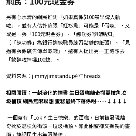
網民：100元現金券
另有心水清的網民推測「如果真係$100晨早俾人執
咗」，並有人估計這張「紅衫魚」可能是「假㗎」，又
或是一張「100元現金券」、「練功券嚟㗎點知」
（「練功券」為銀行訓練職員練習點鈔的紙張）、「見
過有張係廣告傳單嘅錢」。還有人提出另一正路想去
「飲醉咗掉埋100蚊」。
資料來源：jimmyjimstandup＠Threads
相關閱讀：一封溶化的情書 生日蛋糕離奇擱荔枝角垃
圾桶頂 網民無限聯想 蛋糕最終下落係咁……↓↓↓↓
一個寫有「Lok Yi生日快樂」的蛋糕，日前被發現離
奇擱於荔枝角街頭一垃圾桶頂。如此甜蜜卻又孤獨的畫
面，讓網民生出無限聯想。