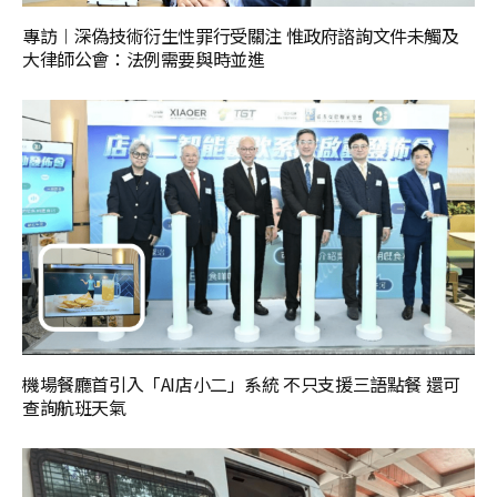
專訪︱深偽技術衍生性罪行受關注 惟政府諮詢文件未觸及
大律師公會：法例需要與時並進
機場餐廳首引入「AI店小二」系統 不只支援三語點餐 還可
查詢航班天氣