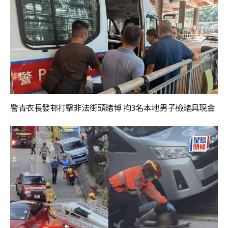
警青衣長發邨打擊非法街頭賭博 拘3名本地男子檢賭具現金