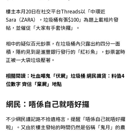
樓主本月20日在社交平台Threads以「中環近
Sara（ZARA），垃圾桶有張$100」為題上載相片發
帖，並催促「大家有手套快攞」。
相中的疑似百元鈔票，在垃圾桶內只露出約四分一面
積，隱約見到是滙豐銀行發行的「紅衫魚」，鈔票當時
正被一大袋垃圾壓著。
相關閱讀：吐血嘩鬼「伏屍」垃圾桶 網民識貨：料值4
位數字 齊估「棄屍」地點
網民：唔係自己就唔好攞
不少網民謹記路不拾遺格言，提醒「唔係自己就唔好攞
啦」。又由於樓主發帖的時間仍然是俗稱「鬼月」的農