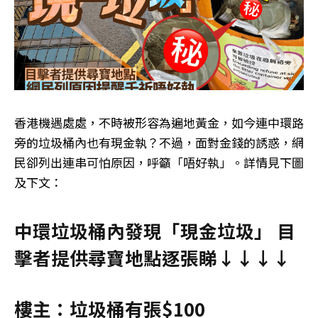
香港機遇處處，不時被形容為遍地黃金，如今連中環路
旁的垃圾桶內也有現金執？不過，面對金錢的誘惑，網
民卻列出連串可怕原因，呼籲「唔好執」。詳情見下圖
及下文：
中環垃圾桶內發現「現金垃圾」 目
擊者提供尋寶地點逐張睇↓↓↓↓
樓主：垃圾桶有張$100