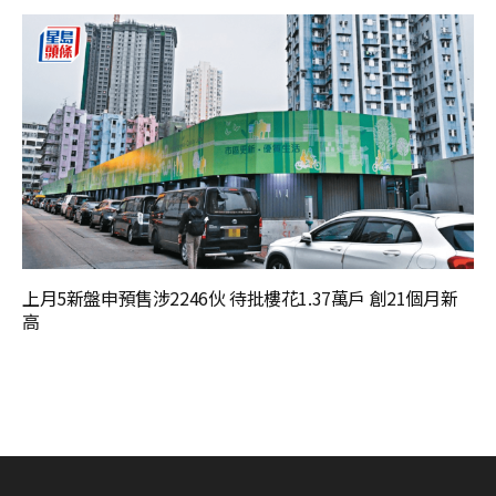
上月5新盤申預售涉2246伙 待批樓花1.37萬戶 創21個月新
高