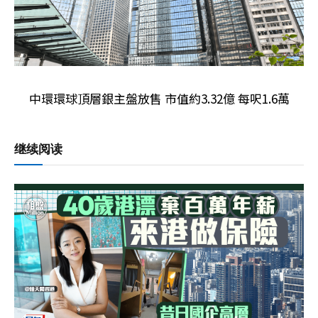
中環環球頂層銀主盤放售 市值約3.32億 每呎1.6萬
继续阅读