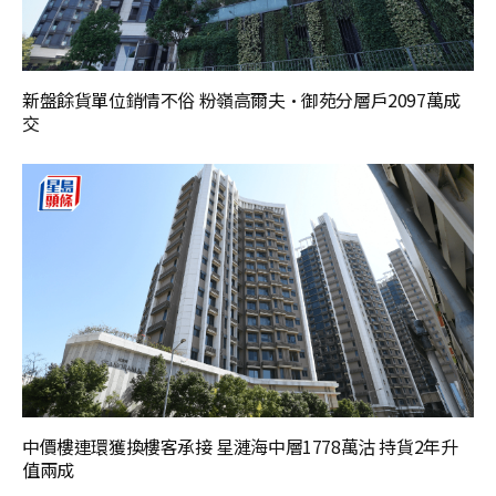
新盤餘貨單位銷情不俗 粉嶺高爾夫·御苑分層戶2097萬成
交
中價樓連環獲換樓客承接 星漣海中層1778萬沽 持貨2年升
值兩成