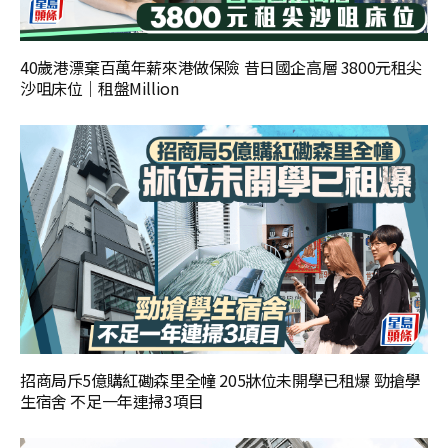
40歲港漂棄百萬年薪來港做保險 昔日國企高層 3800元租尖
沙咀床位｜租盤Million
招商局斥5億購紅磡森里全幢 205牀位未開學已租爆 勁搶學
生宿舍 不足一年連掃3項目