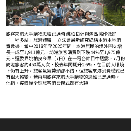
旅客來港大手購物思維已過時 姚柏良倡與灣區協作做好
「一程多站」旅遊體驗 立法會最新研究總結本港本地消
費數據，當中2018年至2025年間，本港居民的境外開支增
長一成至1,911億元，訪港旅客消費則下跌44%至1,975億
元。選委界姚柏良今早（7日）在一電台節目中透露，7月份
訪港旅客約450萬人次，較去年同期升2.6%，在目前大環境
下仍有上升，旅客氣氛勢頭都不錯，但旅客來港消費模式已
有很大轉變，若再用旅客來港大手購物的思維已是過時。
他指，疫情後全球旅客消費模式都有大轉