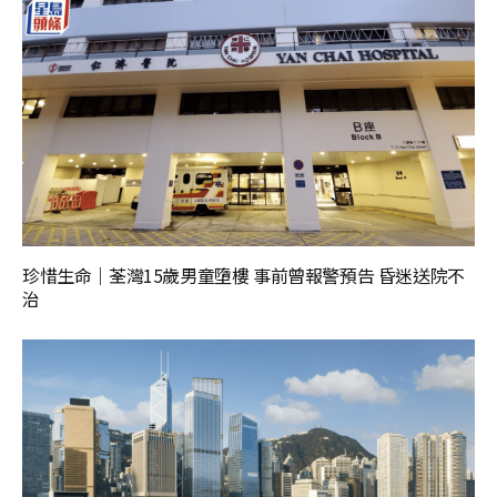
珍惜生命｜荃灣15歲男童墮樓 事前曾報警預告 昏迷送院不
治