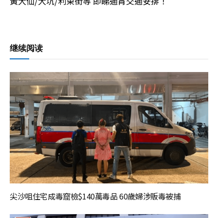
黃大仙/大坑/利東街等 即睇通宵交通安排！
继续阅读
尖沙咀住宅成毒窟檢$140萬毒品 60歲婦涉販毒被捕