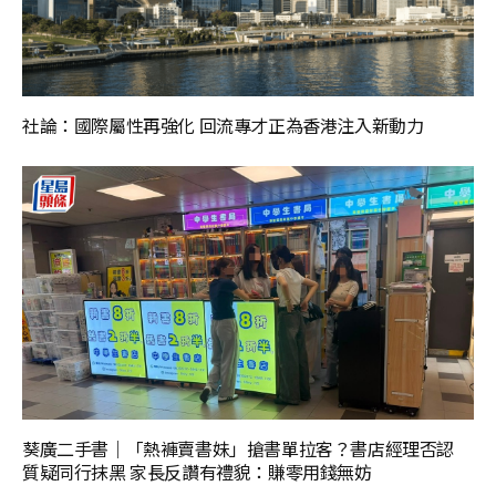
社論：國際屬性再強化 回流專才正為香港注入新動力
葵廣二手書｜「熱褲賣書妹」搶書單拉客？書店經理否認
質疑同行抹黑 家長反讚有禮貌：賺零用錢無妨