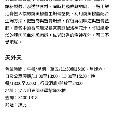
讓秘製醬汁滲透於食材，同時封鎖鮮雞的肉汁。選用鮮
活膏蟹入饌的燒黃椒醬生焗膏蟹煲，利用燒黃椒醬配合
生焗方法，把蟹肉與蟹膏焗熟，保留鮮甜味道與蟹膏豐
腴。套餐中的香煎鹿兒島茶美豚配洛神花汁，將細緻滑
溜的豚肉煎至外脆肉嫩，佐以酸香的洛神花汁，可口不
覺肥膩。
天外天
營業時間：午餐/星期一至五/11:30至15:00、星期六、
日及公眾假期/11:00至13:00、13:30至15:30；晚
餐/18:00至23:00；行政酒廊/開放至24:00
地址：尖沙咀東部科學館道28樓
查詢：3400 1318
網址：按此