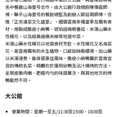
名中餐館山海壹号合作，由大公館行政總廚陳偉庭師
傅，聯手山海壹号的餐飲總監及創辦人歐廷周師傅，合
推「正宗滇菜文化盛宴」，細選雲南多種當季及獨有食
材，炮製成脆皮小麻鴨、琥珀話梅樹番茄、米湯山藥水
性楊花，以及經典過橋米線等地道中菜。
米湯山藥水性楊花以地道食材烹飪，水性楊花又名海菜
花，是雲南獨有的水生植物，口感如絲般細滑，加山藥
以米湯浸煮，能保留最佳風味。脆皮小麻鴨屬於雲南宜
良的傳統名菜，精髓在於運用幼鴨及沾汁燒烤的方法，
呈現皮脆肉嫩、肥瘦均勻的味道層次，與其他地方的烤
鴨截然不同。
大公館
營業時間：星期一至五/11:30至15:00、18:00至