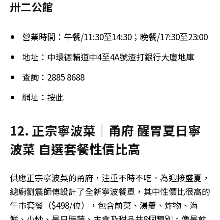
卅二公館
營業時間：午餐/11:30至14:30；晚餐/17:30至23:00
地址：中環德輔道中4至4A號渣打銀行大廈地庫
查詢：2885 8688
網址：按此
12. 正宗寧波菜｜甬府 醒胃夏日寧
波菜 自選套餐性價比高
供應正宗寧波菜的甬府，注重不時不吃。為迎接盛夏，
總廚劉震師傅設計了全新寧波餐單，其中性價比很高的
午市套餐（$498/位），包含前菜、湯羹、炸物、海
鮮、小炒、是日時蔬、主食及甜品共8個類別。像是前