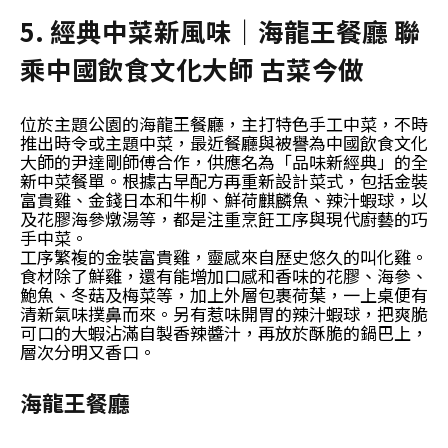
5. 經典中菜新風味｜海龍王餐廳 聯
乘中國飲食文化大師 古菜今做
位於主題公園的海龍王餐廳，主打特色手工中菜，不時
推出時令或主題中菜，最近餐廳與被譽為中國飲食文化
大師的尹達剛師傅合作，供應名為「品味新經典」的全
新中菜餐單。根據古早配方再重新設計菜式，包括金裝
富貴雞、金錢日本和牛柳、鮮荷麒麟魚、辣汁蝦球，以
及花膠海參燉湯等，都是注重烹飪工序與現代廚藝的巧
手中菜。
工序繁複的金裝富貴雞，靈感來自歷史悠久的叫化雞。
食材除了鮮雞，還有能增加口感和香味的花膠、海參、
鮑魚、冬菇及梅菜等，加上外層包裹荷葉，一上桌便有
清新氣味撲鼻而來。另有惹味開胃的辣汁蝦球，把爽脆
可口的大蝦沾滿自製香辣醬汁，再放於酥脆的鍋巴上，
層次分明又香口。
海龍王餐廳