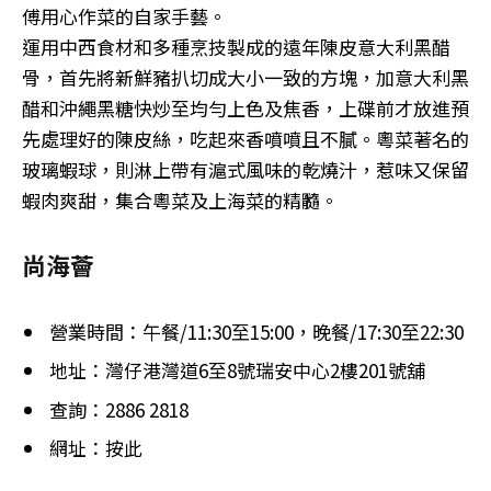
傅用心作菜的自家手藝。
運用中西食材和多種烹技製成的遠年陳皮意大利黑醋
骨，首先將新鮮豬扒切成大小一致的方塊，加意大利黑
醋和沖繩黑糖快炒至均勻上色及焦香，上碟前才放進預
先處理好的陳皮絲，吃起來香噴噴且不膩。粵菜著名的
玻璃蝦球，則淋上帶有滬式風味的乾燒汁，惹味又保留
蝦肉爽甜，集合粵菜及上海菜的精髓。
尚海薈
營業時間：午餐/11:30至15:00，晚餐/17:30至22:30
地址：灣仔港灣道6至8號瑞安中心2樓201號舖
查詢：2886 2818
網址：按此