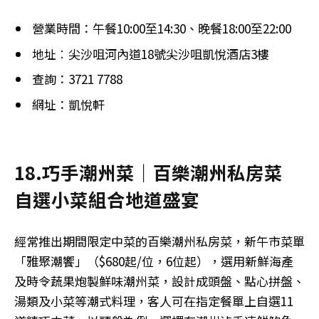
營業時間：午餐10:00至14:30、晚餐18:00至22:00
地址︰尖沙咀河內道18號尖沙咀凱悅酒店3樓
查詢：3721 7788
網址：凱悅軒
18.巧手潮州菜｜百樂潮州私房菜
自選小菜組合地道盛宴
經常推出期間限定中菜的百樂潮州私房菜，新午市菜單
「雅聚潮饗」（$680起/位，6位起），選用新鮮海產
及時令蔬果炮製鮮味潮州菜，設計成頭盤、點心拼盤、
湯類及小菜等潮式料理，客人可在指定餐單上自選11