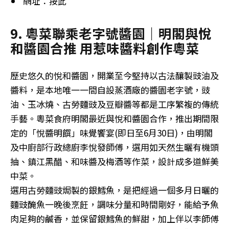
網址：按此
9. 粵菜聯乘老字號醬園｜明閣與悅
和醬園合推 用惹味醬料創作粵菜
歷史悠久的悅和醬園，開業至今堅持以古法釀製豉油及
醬料，是本地唯一一間自設蒸酒廠的醬園老字號，豉
油、玉冰燒、古勞麵豉及豆瓣醬等都是工序繁複的傳統
手藝。粵菜食府明閣最近與悅和醬園合作，推出期間限
定的「悅醬明饌」味覺饗宴(即日至6月30日)，由明閣
及中廚部行政總廚李悅發師傅，選用如天然生曬有機頭
抽、鎮江黑醋、和味醬及梅酒等作菜，設計成多道鮮美
中菜。
選用古勞麵豉焗製的銀鱈魚，是把經過一個多月日曬的
麵豉醃魚一晚後烹飪，調味分量和時間剛好，能給予魚
肉足夠的鹹香，並保留銀鱈魚的鮮甜，加上伴以李師傅