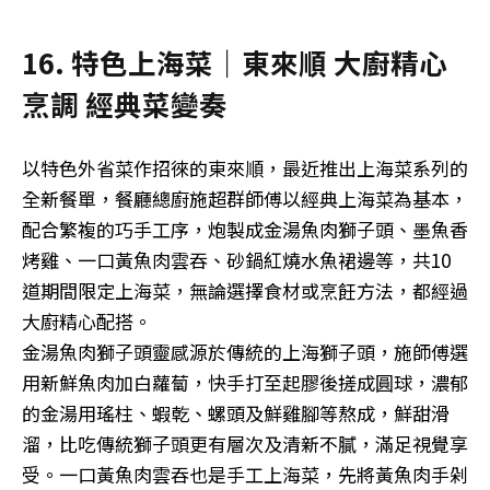
16. 特色上海菜｜東來順 大廚精心
烹調 經典菜變奏
以特色外省菜作招徠的東來順，最近推出上海菜系列的
全新餐單，餐廳總廚施超群師傅以經典上海菜為基本，
配合繁複的巧手工序，炮製成金湯魚肉獅子頭、墨魚香
烤雞、一口黃魚肉雲吞、砂鍋紅燒水魚裙邊等，共10
道期間限定上海菜，無論選擇食材或烹飪方法，都經過
大廚精心配搭。
金湯魚肉獅子頭靈感源於傳統的上海獅子頭，施師傅選
用新鮮魚肉加白蘿蔔，快手打至起膠後搓成圓球，濃郁
的金湯用瑤柱、蝦乾、螺頭及鮮雞腳等熬成，鮮甜滑
溜，比吃傳統獅子頭更有層次及清新不膩，滿足視覺享
受。一口黃魚肉雲吞也是手工上海菜，先將黃魚肉手剁