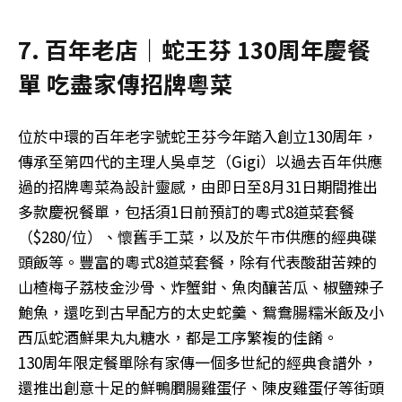
7. 百年老店｜蛇王芬 130周年慶餐
單 吃盡家傳招牌粵菜
位於中環的百年老字號蛇王芬今年踏入創立130周年，
傳承至第四代的主理人吳卓芝（Gigi）以過去百年供應
過的招牌粵菜為設計靈感，由即日至8月31日期間推出
多款慶祝餐單，包括須1日前預訂的粵式8道菜套餐
（$280/位）、懷舊手工菜，以及於午市供應的經典碟
頭飯等。豐富的粵式8道菜套餐，除有代表酸甜苦辣的
山楂梅子荔枝金沙骨、炸蟹鉗、魚肉釀苦瓜、椒鹽辣子
鮑魚，還吃到古早配方的太史蛇羹、鴛鴦腸糯米飯及小
西瓜蛇酒鮮果丸丸糖水，都是工序繁複的佳餚。
130周年限定餐單除有家傳一個多世紀的經典食譜外，
還推出創意十足的鮮鴨膶腸雞蛋仔、陳皮雞蛋仔等街頭