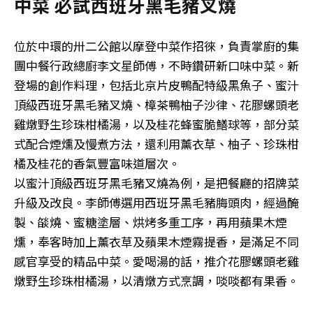
中菜 必試西班牙黑毛豬叉燒
位於中環的卅二公館以摩登中菜作招徠，負責掌廚的集
團中餐行政總廚李文星師傅，不時鑽研新口味中菜。新
登場的創作料理，包括北京片皮鴨配特級黑魚子、蜜汁
頂級西班牙黑毛豬叉燒、樟茶鴨柚子沙律、花膠螺頭老
雞燉野生珍珠柑橘湯，以及桂花蜂蜜脆鱔球等，部分菜
式配合煙燻及慢煮方法，還利用薰衣草、柚子、珍珠柑
橘及桂花的香氣豐富味道層次。
以蜜汁頂級西班牙黑毛豬叉燒為例，是把餐廳的招牌菜
升級及改良。李師傅選用西班牙黑毛豬脢頭肉，經過醃
製、燄燒、蜜糖塗層、烘烤多重工序，再用蘋果木煙
燻，奉客時加上薰衣草及蘋果木煙霧提香，是滿足不同
感官享受的精品中菜。愛喝湯的話，推介花膠螺頭老雞
燉野生珍珠柑橘湯，以清燉方式烹調，啖啖都有果香。