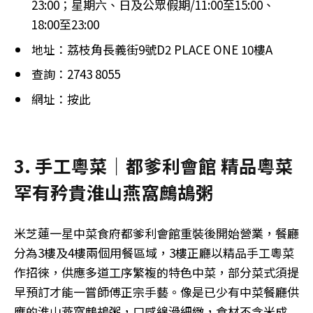
23:00；星期六、日及公眾假期/11:00至15:00、
18:00至23:00
地址：荔枝角長義街9號D2 PLACE ONE 10樓A
查詢：2743 8055
網址：按此
3. 手工粵菜｜都爹利會館 精品粵菜
罕有矜貴淮山燕窩鷓鴣粥
米芝蓮一星中菜食府都爹利會館重裝後開始營業，餐廳
分為3樓及4樓兩個用餐區域，3樓正廳以精品手工粵菜
作招徠，供應多道工序繁複的特色中菜，部分菜式須提
早預訂才能一嘗師傅正宗手藝。像是已少有中菜餐廳供
應的淮山燕窩鷓鴣粥，口感綿滑細緻，食材不含米成