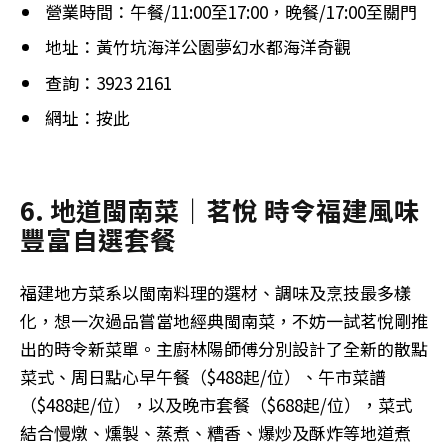
營業時間：午餐/11:00至17:00​，晚餐/17:00至關門​
地址：黃竹坑海洋公園夢幻水都海洋奇觀
查詢：3923 2161
網址：按此
6. 地道閩南菜｜茗悅 時令福建風味
豐富自選套餐
福建地方菜系以閩南料理的選材、調味及烹技最多樣
化，想一次過品嘗當地經典閩南菜，不妨一試茗悅剛推
出的時令新菜單。主廚林陽師傅分別設計了全新的散點
菜式、周日點心早午餐（$488起/位）、午市菜譜
（$488起/位），以及晚市套餐（$688起/位），菜式
結合慢燉、燻製、蒸煮、糟香、爆炒及酥炸等地道煮