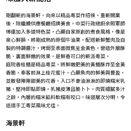
剛翻新的海景軒，向來以精品粵菜作招徠。重新開業
後，除繼續供應餐廳招牌美食，中菜行政總廚余照軍師
傅還加入多道特色菜，凸顯自家原創的煮食風格，像是
泉心鮮韻，將剛成熟的原個牛油果，配搭新鮮蟹肉及自
製的特調醬汁，烤焗至表面微焦呈金黃色，營造外層酥
脆、裏面鮮嫩的效果，是鮮香可口的新派粵菜。
庭院香桂鱔是精品粵菜，將鮮嫩肥美的黃鱔酥炸至金黃
香脆，奉客前淋上桂花蜜汁，凸顯魚肉的鮮美與豐盈，
並散發陣陣甜美的花香。入口不會油淋淋的即燒糯米乳
豬，堅持即點即燒，乳豬皮薄且脆卜卜，肉質細膩多汁
之餘，內層的糯米餡料軟糯有咬口，味道層次分明，令
這道手工粵菜風味尤佳。
海景軒