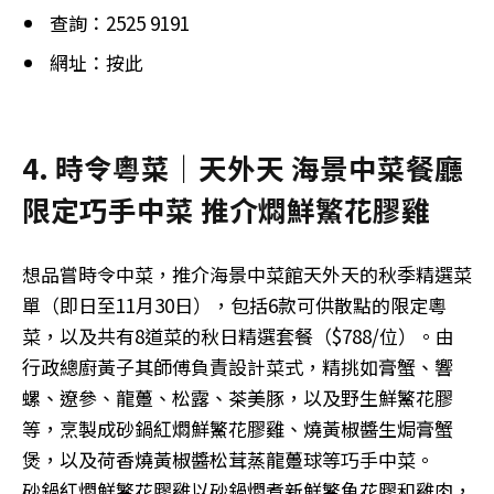
查詢：2525 9191
網址：按此
4. 時令粵菜｜天外天 海景中菜餐廳
限定巧手中菜 推介燜鮮鰵花膠雞
想品嘗時令中菜，推介海景中菜館天外天的秋季精選菜
單（即日至11月30日），包括6款可供散點的限定粵
菜，以及共有8道菜的秋日精選套餐（$788/位）。由
行政總廚黃子其師傅負責設計菜式，精挑如膏蟹、響
螺、遼參、龍躉、松露、茶美豚，以及野生鮮鰵花膠
等，烹製成砂鍋紅燜鮮鰵花膠雞、燒黃椒醬生焗膏蟹
煲，以及荷香燒黃椒醬松茸蒸龍躉球等巧手中菜。
砂鍋紅燜鮮鰵花膠雞以砂鍋燜煮新鮮鰵魚花膠和雞肉，