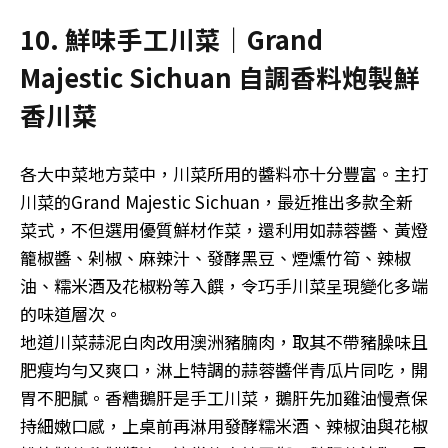
10. 鮮味手工川菜｜Grand
Majestic Sichuan 自調香料炮製鮮
香川菜
各大中菜地方菜中，川菜所用的醬料亦十分豐富。主打
川菜的Grand Majestic Sichuan，最近推出多款全新
菜式，不但選用優質鮮材作菜，還利用如蒜蓉醬、黃燈
籠椒醬、剁椒、麻辣汁、發酵黑豆、煙燻竹筍、辣椒
油、糯米酒及花椒粉等入饌，令巧手川菜呈現變化多端
的味道層次。
地道川菜蒜泥白肉改用澳洲豬腩肉，取其不帶豬臊味且
肥瘦均勻又爽口，淋上特調的蒜蓉醬伴青瓜片同吃，開
胃不肥膩。香糟鵝肝是手工川菜，鵝肝先加雞油慢煮保
持細嫩口感，上桌前再淋用發酵糯米酒、辣椒油與花椒