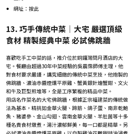
網址：按此
13. 巧手傳統中菜｜大宅 嚴選頂級
食材 精製經典中菜 必試佛跳牆
喜歡吃手工中菜的話，推介位於銅鑼灣問月酒店的大
宅。餐廳由超過30年中菜經驗的吳震霈師傅主理，他
對食材要求嚴謹，講究細緻的傳統中菜烹技，他炮製的
佛跳牆、濃油赤醬煙燻平原雞、蟹黃銀針燴蟹鉗、文火
和牛及巨型煎堆等，全是工序繁複的精品中菜。
用店名作菜名的大宅佛跳牆，根據正宗福建菜的傳統做
法為基本，精挑如金華火腿、蹄筋、鴿子蛋、南非乾鮑
魚、豬婆參、金山勾翅、雲南金華火腿、羊肚菌等十多
種名貴食材燉煮，湯汁濃郁鮮美，每一口都是精華。另
必試濃油赤醬煙燻平原雞，以自製雞油花雕甜豉油浸煮