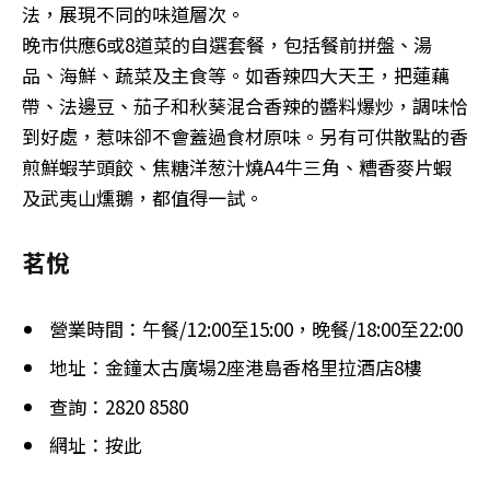
法，展現不同的味道層次。
晚市供應6或8道菜的自選套餐，包括餐前拼盤、湯
品、海鮮、蔬菜及主食等。如香辣四大天王，把蓮藕
帶、法邊豆、茄子和秋葵混合香辣的醬料爆炒，調味恰
到好處，惹味卻不會蓋過食材原味。另有可供散點的香
煎鮮蝦芋頭餃、焦糖洋葱汁燒A4牛三角、糟香麥片蝦
及武夷山燻鵝，都值得一試。
茗悅
營業時間：午餐/12:00至15:00，晚餐/18:00至22:00
地址：金鐘太古廣場2座港島香格里拉酒店8樓
查詢：2820 8580
網址：按此