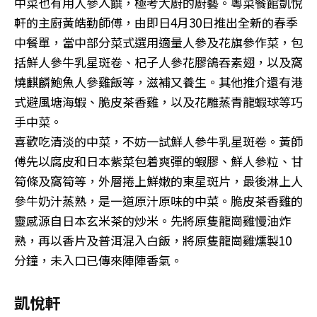
中菜也有用人參入饌，極考大廚的廚藝。粵菜餐館凱悅
軒的主廚黃皓勤師傅，由即日4月30日推出全新的春季
中餐單，當中部分菜式選用適量人參及花旗參作菜，包
括鮮人參牛乳星斑卷、杞子人參花膠鴿吞素翅，以及窩
燒麒麟鮑魚人參雞飯等，滋補又養生。其他推介還有港
式避風塘海蝦、脆皮茶香雞，以及花雕蒸青龍蝦球等巧
手中菜。
喜歡吃清淡的中菜，不妨一試鮮人參牛乳星斑卷。黃師
傅先以腐皮和日本紫菜包着爽彈的蝦膠、鮮人參粒、甘
筍條及窩筍等，外層捲上鮮嫩的東星斑片，最後淋上人
參牛奶汁蒸熟，是一道原汁原味的中菜。脆皮茶香雞的
靈感源自日本玄米茶的炒米。先將原隻龍崗雞慢油炸
熟，再以香片及普洱混入白飯，將原隻龍崗雞燻製10
分鐘，未入口已傳來陣陣香氣。
凱悅軒