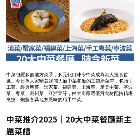
中菜包羅多個地方菜系，多元化口味令中菜成為港人搵食首
選。今日為大家精選20間人氣中菜餐廳的主題新菜單，包括手
工菜、經典粵菜、蜑家菜、福建菜、上海菜、摩登中菜、寧波
菜、粵菜、潮州菜、江浙菜等，由大廚嚴選優質食材配搭精堪
烹技，炮製各具地方風味的巧手中菜。
中菜推介2025｜20大中菜餐廳新主
題菜譜