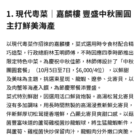
1. 現代粵菜｜嘉麟樓 豐盛中秋團圓
主打鮮美海產
以現代粵菜作招徠的嘉麟樓，菜式選用時令食材配合精
巧造型，行政總廚林玉明師傅，不時因應四季時節推出
限定特色中菜。為慶祝中秋佳節，林師傅設計了「中秋
團圓套餐」（10月5日至7日，$6,000/4位），以鮮甜
及美味為主題，挑選東星斑、龍蝦、遼參、北寄貝，以
及肉蟹等海產入饌，為節慶聚餐添豐盛。
菜式特別鮮甜，因選用活口鮮貨炮製。高湯松茸北寄貝
沒有多加調味，用長時間熬製的高湯浸煮新鮮北寄貝，
伴新鮮厚切松茸提香增鮮，凸顯北寄貝爽甜口感。以菇
菌豐富味道的蘆筍雞樅菌炒龍蝦球，將生猛龍蝦斬件，
與蘆筍、雞樅菌快炒保留肉汁，龍蝦肉分外嫩口爽脆。