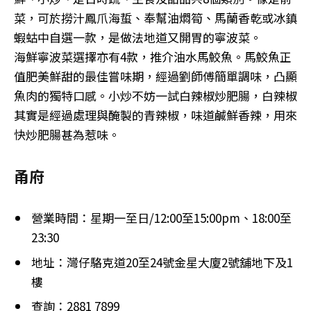
菜，可於撈汁鳳爪海蜇、奉幫油燜筍、馬蘭香乾或冰鎮
蝦蛄中自選一款，是做法地道又開胃的寧波菜。
海鮮寧波菜選擇亦有4款，推介油水馬鮫魚。馬鮫魚正
值肥美鮮甜的最佳嘗味期，經過劉師傅簡單調味，凸顯
魚肉的獨特口感。小炒不妨一試白辣椒炒肥腸，白辣椒
其實是經過處理與醃製的青辣椒，味道鹹鮮香辣，用來
快炒肥腸甚為惹味。
甬府
營業時間：星期一至日/12:00至15:00pm、18:00至
23:30
地址：灣仔駱克道20至24號金星大廈2號舖地下及1
樓
查詢：2881 7899