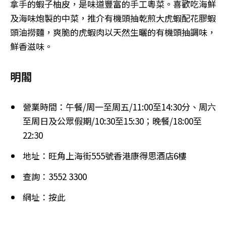
拿手的蝦子柚皮，是味道豐富的手工粵菜。喜歡吃海鮮
及海味炮製的中菜，推介有機頭抽乾煎大虎蝦配花膠蝦
頭油撈麵，爽脆的虎蝦肉以天然生曬的有機頭抽調味，
鮮香滋味。
明閣
營業時間：午餐/周一至周五/11:00至14:30分、周六
至周日及公眾假期/10:30至15:30；晚餐/18:00至
22:30
地址：旺角上海街555號香港康得思酒店6樓
查詢：3552 3300
網址：按此