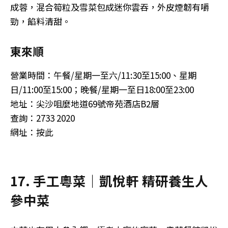
成蓉，混合筍粒及雪菜包成迷你雲吞，外皮煙韌有嚼
勁，餡料清甜。
東來順
營業時間：午餐/星期一至六/11:30至15:00、星期
日/11:00至15:00；晚餐/星期一至日18:00至23:00
地址：尖沙咀麼地道69號帝苑酒店B2層
查詢：2733 2020
網址：按此
17. 手工粵菜｜凱悅軒 精研養生人
參中菜