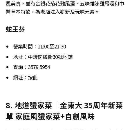
風美食，並有金銀花菊花雞尾酒、五味雜陳雞尾酒和中
醫草本特飲，為老店注入嶄新及玩味元素。
蛇王芬
營業時間：11:00至21:30
地址：中環閣麟街30號地舖
查詢：3579 5954
網址：按此
8. 地道蜑家菜｜金東大 35周年新菜
單 家庭風蜑家菜+自創風味