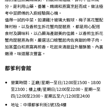
分，是利用山藥、番薯、鷓鴣和燕窩烹飪而成，做法極
考中菜師傅的入廚經驗與心機。
值得一試的中菜，如濃雞汁玻璃大蝦球、梅子蒸花蟹配
陳村粉，以及香煎生拆花蟹肉琵琶燕 ，都是用心配搭
食材及調味料，以凸顯海產甜美的佳餚。以香煎生拆花
蟹肉琵琶燕為例，嚴選活口螃蟹起肉佐爽甜的帶子肉，
加蒸蛋白和燕窩再煎香，吃起來清甜且外層酥脆、內裏
嫩滑，味道層次豐富。
都爹利會館
營業時間：正廳/星期一至日/12:00至15:00、18:00
至23:00；樓上樓/星期日/12:00至22:00、星期一至
四/12:00至23:00、星期五至六/12:00至24:00
地址：中環都爹利街1號3及4樓