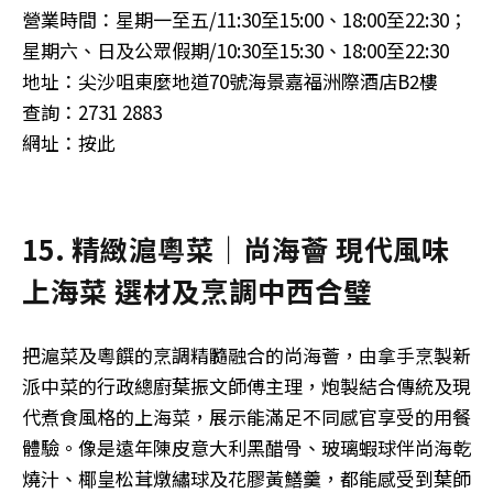
營業時間：星期一至五/11:30至15:00、18:00至22:30；
星期六、日及公眾假期/10:30至15:30、18:00至22:30
地址：尖沙咀東麼地道70號海景嘉福洲際酒店B2樓
查詢：2731 2883
網址：按此
15. 精緻滬粵菜｜尚海薈 現代風味
上海菜 選材及烹調中西合璧
把滬菜及粵饌的烹調精髓融合的尚海薈，由拿手烹製新
派中菜的行政總廚葉振文師傅主理，炮製結合傳統及現
代煮食風格的上海菜，展示能滿足不同感官享受的用餐
體驗。像是遠年陳皮意大利黑醋骨、玻璃蝦球伴尚海乾
燒汁、椰皇松茸燉繡球及花膠黃鱔羹，都能感受到葉師