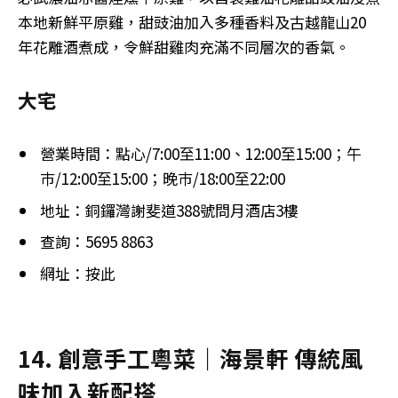
本地新鮮平原雞，甜豉油加入多種香料及古越龍山20
年花雕酒煮成，令鮮甜雞肉充滿不同層次的香氣。
大宅
營業時間：點心/7:00至11:00、12:00至15:00；午
巿/12:00至15:00；晚巿/18:00至22:00
地址：銅鑼灣謝斐道388號問月酒店3樓
查詢：5695 8863
網址：按此
14. 創意手工粵菜｜海景軒 傳統風
味加入新配搭