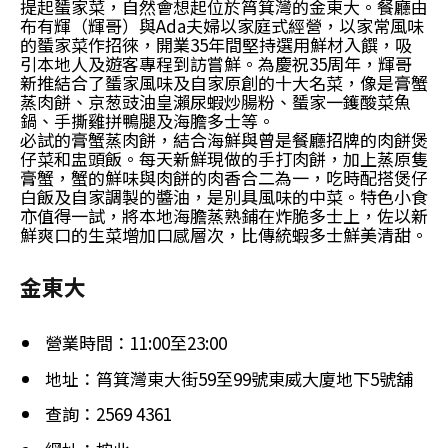
提起蜑家菜，自然會想起位於筲箕灣的金東大。餐廳由
布有輝（輝哥）與Ada夫婦以家庭式經營，以家常風味
的蜑家菜作招徠，開業35年間堅持選用鮮材入饌，吸
引本地人及遊客專程到訪嘗鮮。為慶祝35周年，輝哥
新推結合了蜑家風味及自家原創的十大名菜，像是膏蟹
蒸肉餅、京葱豉油皇瀨尿蝦炒腸粉、蜑家一鑊酸菜魚
鍋、手撕雞拼鴨腿及海膽多士等。
必試的膏蟹蒸肉餅，結合海鮮與曾是餐廳招牌的肉餅煲
仔菜和盅頭飯。每天新鮮現做的手打肉餅，加上蒸原隻
膏蟹，蟹的鮮味與肉餅的肉香合二為一，吃時配搭煲仔
白飯及自家調製的醬油，是別具風味的中菜。特色小食
亦值得一試，將本地海膽蒸熟鋪在炸脆多士上，佐以新
鮮爽口的生菜增加口感層次，比傳統蝦多士鮮美清甜。
金東大
營業時間：11:00至23:00
地址：筲箕灣東大街59至99號東威大廈地下5號舖
查詢：2569 4361