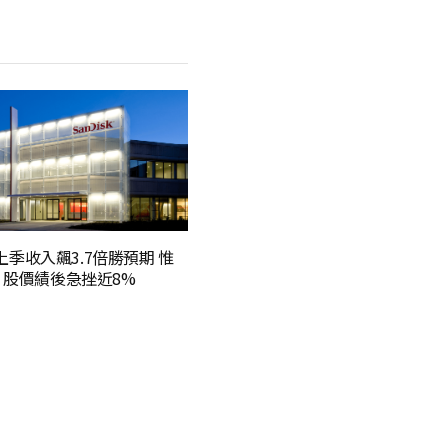
sk上季收入飆3.7倍勝預期 惟
 股價績後急挫近8%