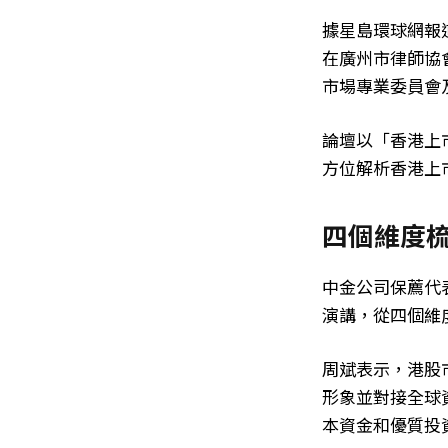
據星島環球網報
在廣州市律師協
市場專業委員會
論壇以「香港上
方位解析香港上
四個維度
中金公司保薦代
演講，從四個維
周斌表示，港股
形象並對接全球
本資金和優質投