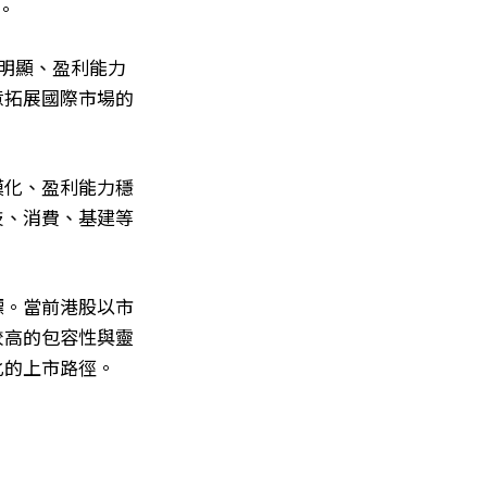
。
明顯、盈利能力
意拓展國際市場的
模化、盈利能力穩
技、消費、基建等
標。當前港股以市
較高的包容性與靈
化的上市路徑。