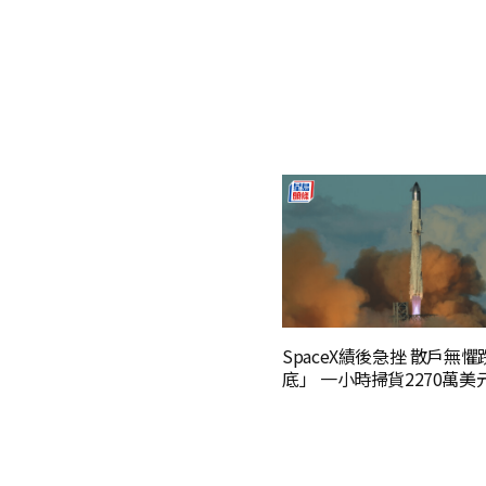
SpaceX績後急挫 散戶無
底」 一小時掃貨2270萬美