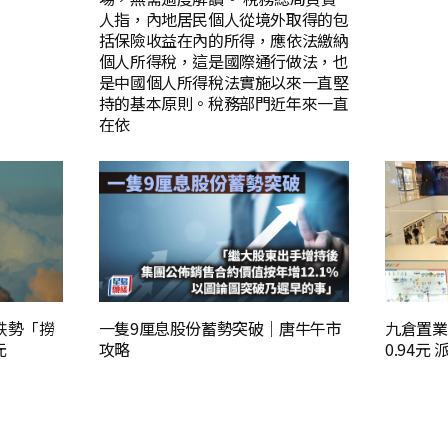
人指，內地居民個人從境外取得的包
括保險收益在內的所得，應依法繳納
個人所得稅，這是國際通行做法，也
是中國個人所得稅法實施以來一直堅
持的基本原則。稅務部門近年來一直
在依
懼跌勢「撈
一隻9厘息股份蓄勢突破｜唐牛午市
九倉置業
元
攻略
0.94元