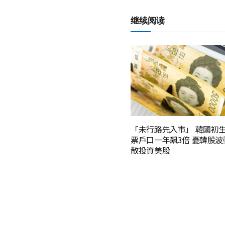
继续阅读
「未行路先入市」 韓國初
票戶口一年飆3倍 憂韓股波
散投資美股