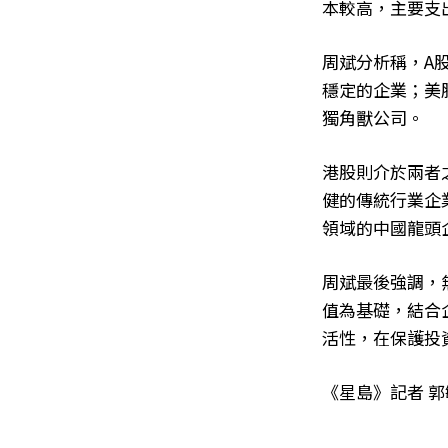
本較高，主要支
周斌分析稱，A
穩定的企業；美
獨角獸公司。
港股則介於兩者
健的傳統行業企
領域的中國龍頭
周斌最後強調，
值為基礎，結合
活性，在保護投
《星島》記者 郭