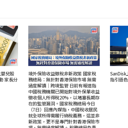
生嬰兒股
境外保險收益徵稅非新政策 國家稅
SanDi
動 家長分
務總局：無針對香港保險市場 無需
指引遜色
過度解讀｜跨境監管 日前有報道指
中國稅務機關已開始對境外保單收益
徵收個人所得稅20%，以堵塞長期存
在的監管漏洞。國家稅務總局今日
（7日）回應內媒指，中國稅收居民
就全球所得需履行納稅義務，這並非
新政策，更不是專門針對香港保險市
場，無需過度解讀。 稅務總局負責