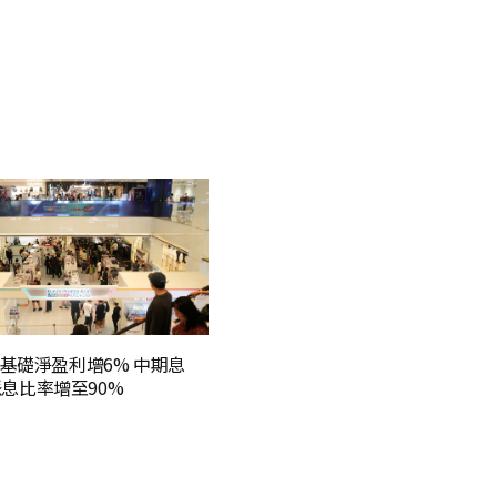
基礎淨盈利增6% 中期息
 派息比率增至90%