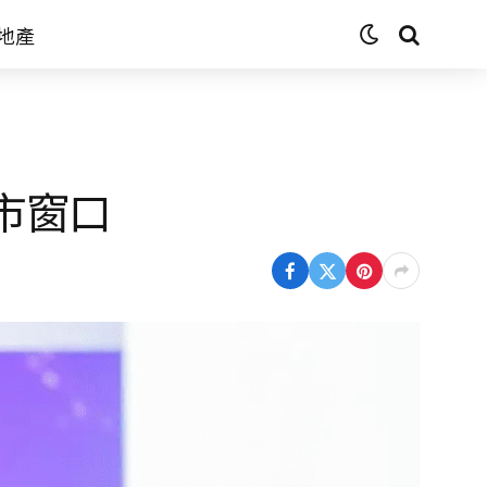
地產
市窗口