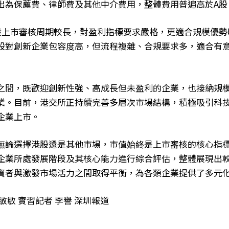
出為保薦費、律師費及其他中介費用，整體費用普遍高於A股
股上市審核周期較長，對盈利指標要求嚴格，更適合規模優勢
股對創新企業包容度高，但流程複雜、合規要求多，適合有
之間，既歡迎創新性強、高成長但未盈利的企業，也接納規
業。目前，港交所正持續完善多層次市場結構，積極吸引科
企業上市。
無論選擇港股還是其他市場，市值始終是上市審核的核心指
企業所處發展階段及其核心能力進行綜合評估，整體展現出
資者與激發市場活力之間取得平衡，為各類企業提供了多元
敏敏 實習記者 李譽 深圳報道