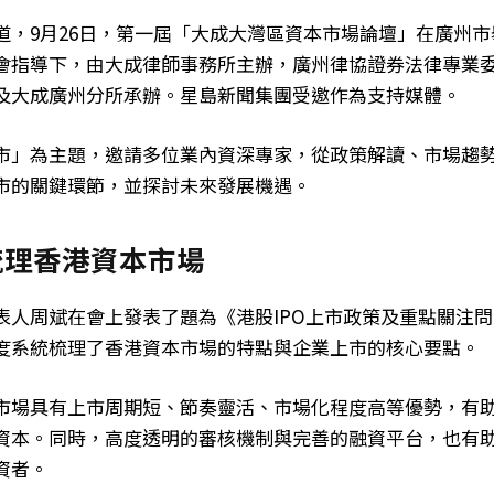
道，9月26日，第一屆「大成大灣區資本市場論壇」在廣州
會指導下，由大成律師事務所主辦，廣州律協證券法律專業
及大成廣州分所承辦。星島新聞集團受邀作為支持媒體。
市」為主題，邀請多位業內資深專家，從政策解讀、市場趨
市的關鍵環節，並探討未來發展機遇。
梳理香港資本市場
表人周斌在會上發表了題為《港股IPO上市政策及重點關注
度系統梳理了香港資本市場的特點與企業上市的核心要點。
市場具有上市周期短、節奏靈活、市場化程度高等優勢，有
資本。同時，高度透明的審核機制與完善的融資平台，也有
資者。