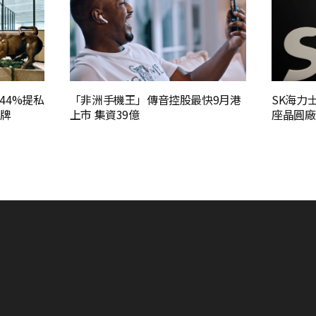
44%提私
「非洲手機王」傳音控股最快9月港
SK海力
復牌
上市 集資39億
座晶圓廠