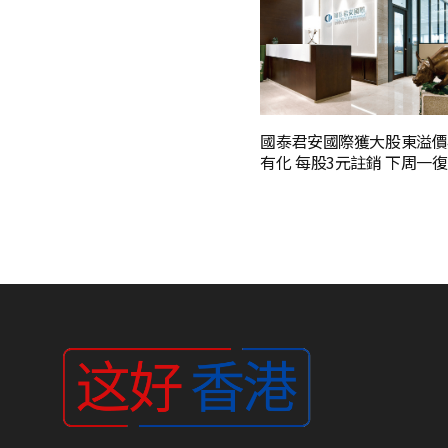
國泰君安國際獲大股東溢價
有化 每股3元註銷 下周一