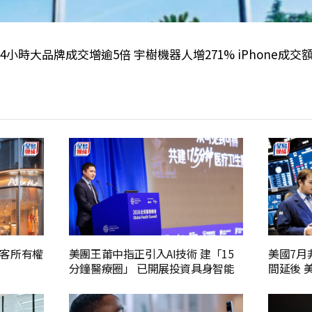
首4小時大品牌成交增逾5倍 宇樹機器人增271% iPhone成交
客所有權
美團王莆中指正引入AI技術 建「15
美國7月
分鐘醫療圈」 已開展投資具身智能
間延後 