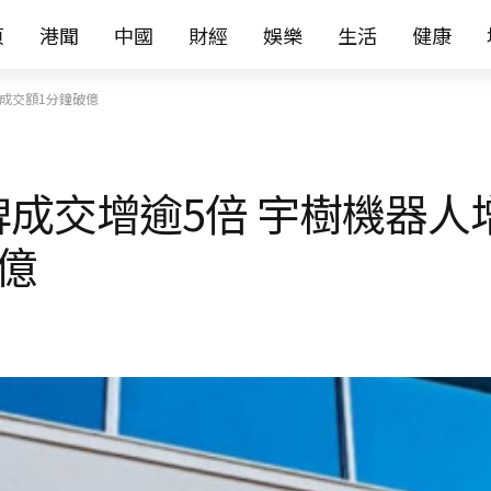
页
港聞
中國
財經
娛樂
生活
健康
ne成交額1分鐘破億
牌成交增逾5倍 宇樹機器人增
破億