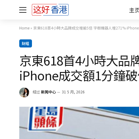
主
Home
»
京東618首4小時大品牌成交增逾5倍 宇樹機器人增271% iPho
財經
京東618首4小時大品
iPhone成交額1分鐘
经过
新闻中心
31 5 月, 2026