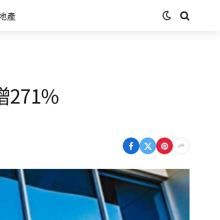
地產
271%