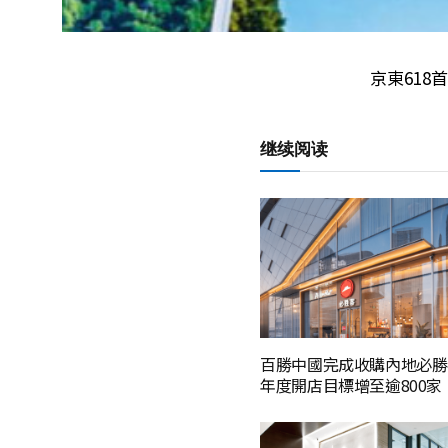
京東618
继续阅读
百勝中國完成收購內地必勝
年度開店目標增至逾800家