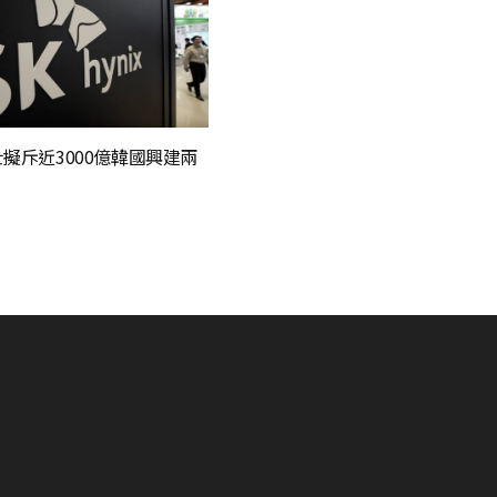
士擬斥近3000億韓國興建兩