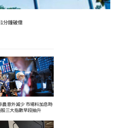
額1分鐘破億
非農意外減少 市場料加息時
美股三大指數早段抽升