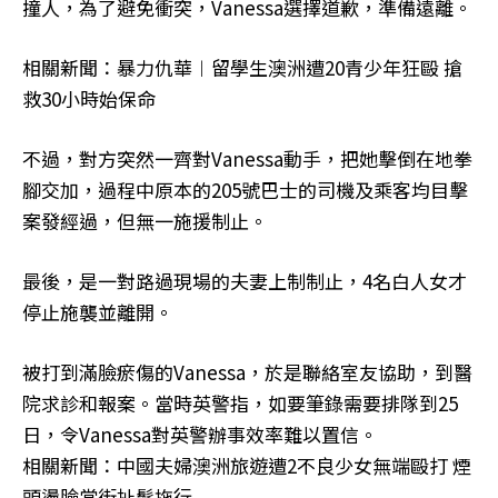
撞人，為了避免衝突，Vanessa選擇道歉，準備遠離。
相關新聞：暴力仇華︱留學生澳洲遭20青少年狂毆 搶
救30小時始保命
不過，對方突然一齊對Vanessa動手，把她擊倒在地拳
腳交加，過程中原本的205號巴士的司機及乘客均目擊
案發經過，但無一施援制止。
最後，是一對路過現場的夫妻上制制止，4名白人女才
停止施襲並離開。
被打到滿臉瘀傷的Vanessa，於是聯絡室友協助，到醫
院求診和報案。當時英警指，如要筆錄需要排隊到25
日，令Vanessa對英警辦事效率難以置信。
相關新聞：中國夫婦澳洲旅遊遭2不良少女無端毆打 煙
頭燙臉當街扯髮拖行