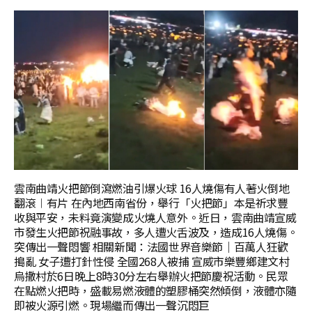
雲南曲靖火把節倒瀉燃油引爆火球 16人燒傷有人著火倒地
翻滾︱有片 在內地西南省份，舉行「火把節」本是祈求豐
收與平安，未料竟演變成火燒人意外。近日，雲南曲靖宣威
市發生火把節祝融事故，多人遭火舌波及，造成16人燒傷。
突傳出一聲悶響 相關新聞：法國世界音樂節｜百萬人狂歡
搗亂 女子遭打針性侵 全國268人被捕 宣威市樂豐鄉建文村
烏撒村於6日晚上8時30分左右舉辦火把節慶祝活動。民眾
在點燃火把時，盛載易燃液體的塑膠桶突然傾倒，液體亦隨
即被火源引燃。現場繼而傳出一聲沉悶巨