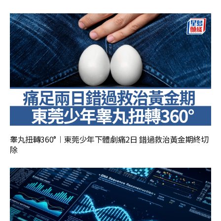
睾丸扭轉360°︱東莞少年下體劇痛2日 錯過救治黃金期終切
除