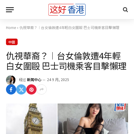
Home
»
仇視華裔？︱台女倫敦遭4年輕白女圍毆 巴士司機乘客目擊懶理
中國
仇視華裔？︱台女倫敦遭4年輕
白女圍毆 巴士司機乘客目擊懶理
经过
新闻中心
24 9 月, 2025