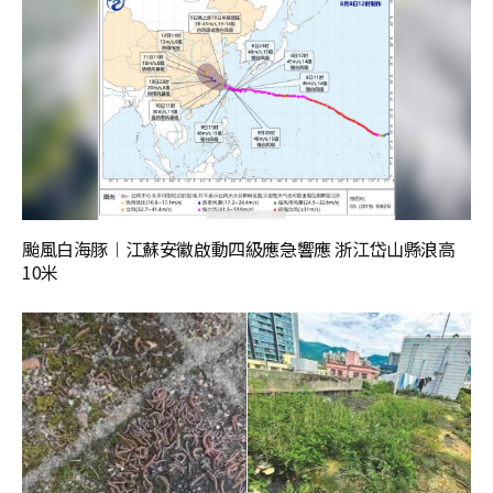
颱風白海豚︱江蘇安徽啟動四級應急響應 浙江岱山縣浪高
10米