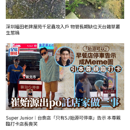
深圳福田老牌屋苑千足蟲攻入戶 物管長期缺位天台雜草叢
生惹禍
Super Junior︱台食店「只有SJ始源可停車」告示 本尊親
臨打卡店長喪笑