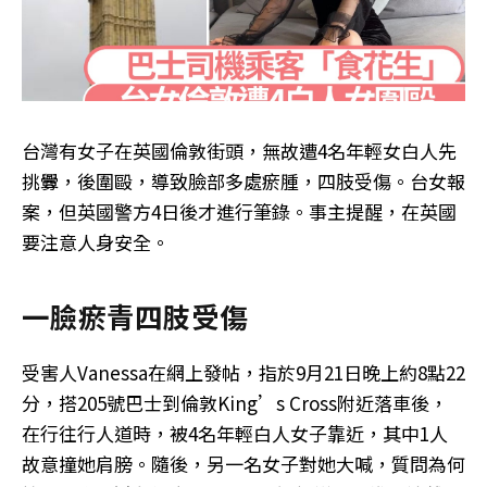
台灣有女子在英國倫敦街頭，無故遭4名年輕女白人先
挑釁，後圍毆，導致臉部多處瘀腫，四肢受傷。台女報
案，但英國警方4日後才進行筆錄。事主提醒，在英國
要注意人身安全。
一臉瘀青四肢受傷
受害人Vanessa在網上發帖，指於9月21日晚上約8點22
分，搭205號巴士到倫敦King’s Cross附近落車後，
在行往行人道時，被4名年輕白人女子靠近，其中1人
故意撞她肩膀。隨後，另一名女子對她大喊，質問為何