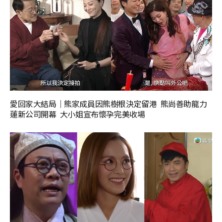
愛回家大結局｜熊家成員因熊樹根決定留港 熊尚善助龍力
蓮新公司開幕 大小姐宣布懷孕完美收場