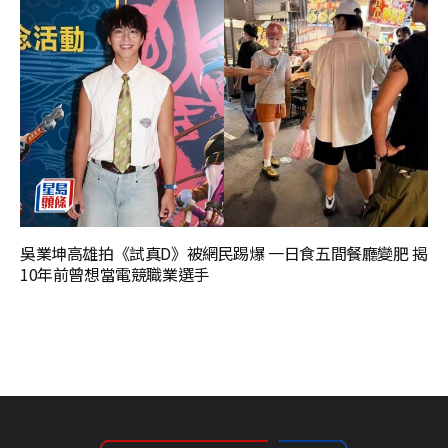
吳業坤高雄拍《試真D》被網民踢爆 一日食五間餐廳變肥 揭
10年前曾想當電競職業選手