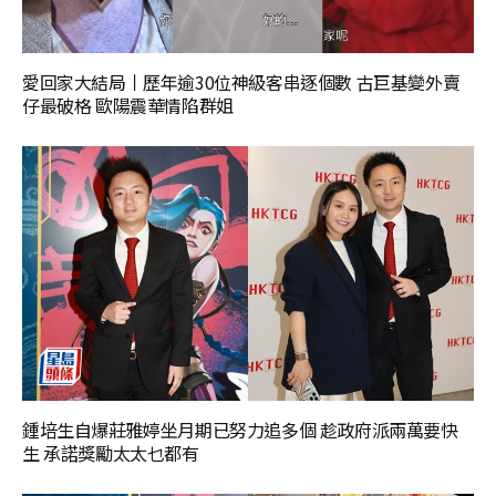
愛回家大結局丨歷年逾30位神級客串逐個數 古巨基變外賣
仔最破格 歐陽震華情陷群姐
鍾培生自爆莊雅婷坐月期已努力追多個 趁政府派兩萬要快
生 承諾獎勵太太乜都有