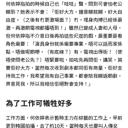
何依婷指拍的時候自己也「哇哇」聲，問到可會怕老公
睇到？她表示不會：「佢好大方，鍾意睇就睇，好大自
由度。（之後有冇更激場面？）冇，埋身肉搏已經係最
激，再激啲電視都播唔到！」雖然已變成人妻和人母，
但何依婷指不介意日後再拍這些尺度的戲，最重要是看
角色需要：「演員身份就係需要專業，唔可以話而家係
點，唔做呢啲嘢，（有底線？）有，電視出得街！（使
唔使問老公先？）唔緊要啦，拍咗先再問佢，講笑，其
實佢好大方，當然每次收到劇本都同佢有商量，佢好支
持我工作，我希望我有自己事業，都會陪我睇返啲劇，
畀意見我，所以我相信佢絕對會支持！」
為了工作可犧牲好多
工作方面，何依婷表示暫時主力在綜藝的工作上，早前
更到韓國拍攝，去了約10天，當時每天也要叫人傳女