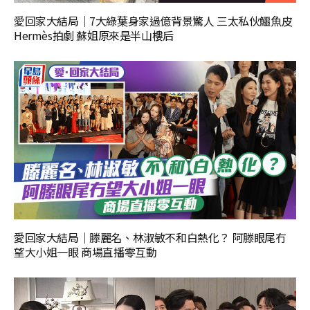
愛回家大結局｜7大綠葉身家過億背景驚人 三太私伙鱷魚皮
Hermès拍劇 蘇姐原來是半山樓后
愛回家大結局｜滕麗名、林淑敏不和白熱化？ 阿滕眼尾冇
望大小姐一眼 商場直播零互動