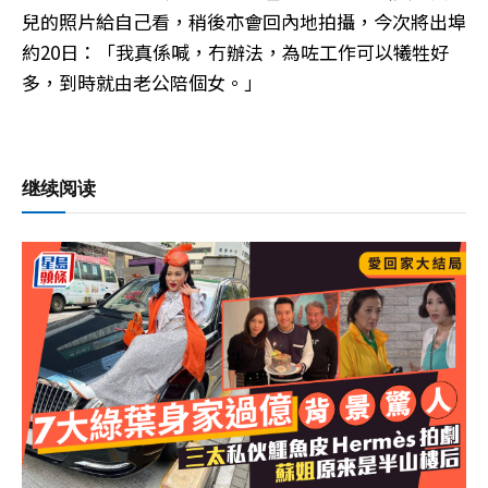
兒的照片給自己看，稍後亦會回內地拍攝，今次將出埠
約20日：「我真係喊，冇辦法，為咗工作可以犧牲好
多，到時就由老公陪個女。」
继续阅读