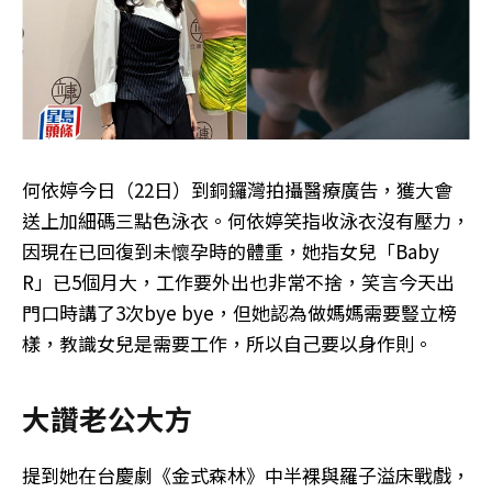
何依婷今日（22日）到銅鑼灣拍攝醫療廣告，獲大會
送上加細碼三點色泳衣。何依婷笑指收泳衣沒有壓力，
因現在已回復到未懷孕時的體重，她指女兒「Baby
R」已5個月大，工作要外出也非常不捨，笑言今天出
門口時講了3次bye bye，但她認為做媽媽需要豎立榜
樣，教識女兒是需要工作，所以自己要以身作則。
大讚老公大方
提到她在台慶劇《金式森林》中半裸與羅子溢床戰戲，