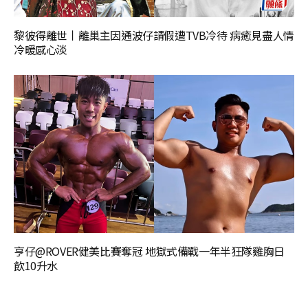
黎彼得離世丨離巢主因通波仔請假遭TVB冷待 病癒見盡人情
冷暖感心淡
亨仔@ROVER健美比賽奪冠 地獄式備戰一年半狂隊雞胸日
飲10升水