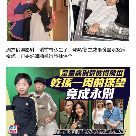
周杰倫遭影射「婚前有私生子」登熱搜 杰威爾發聲明怒斥
造謠：已委託律師進行證據保全