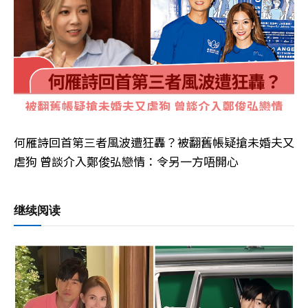
何雁詩回首第三者風波遭狂轟？被翻舊帳疑搶未婚夫又
虐狗 曾談介入鄭俊弘戀情：令另一方唔開心
继续阅读