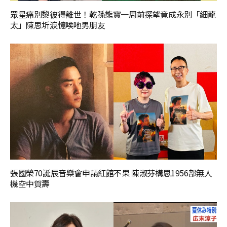
眾星痛別黎彼得離世！乾孫熊寶一周前探望竟成永別「細龍
太」陳思圻淚憶唉吔男朋友
張國榮70誕辰音樂會申請紅館不果 陳淑芬構思1956部無人
機空中賀壽