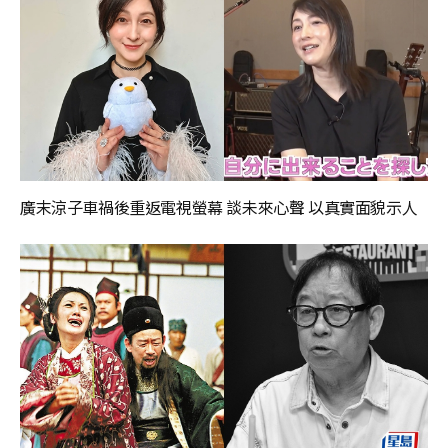
廣末涼子車禍後重返電視螢幕 談未來心聲 以真實面貌示人