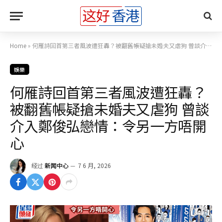
Home
»
何雁詩回首第三者風波遭狂轟？被翻舊帳疑搶未婚夫又虐狗 曾談介入鄭俊弘戀情：令另一方唔開心
娛樂
何雁詩回首第三者風波遭狂轟？
被翻舊帳疑搶未婚夫又虐狗 曾談
介入鄭俊弘戀情：令另一方唔開
心
经过
新闻中心
7 6 月, 2026