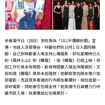
余香凝今日（28日）到旺角為「10.1半價睇好戲」宣
傳，向途人派發爆谷，呼籲他們在10月1 日入戲院睇
戲，自己到時都會入場支持心儀電影，好似是期待已久
的《風林火山》和《觸電》，指《觸電》已經上映，但
因工作忙碌未有時間，趁有時間要入場支持陳穎欣，又
說知道《觸電》票房未如理想，她都經常向朋友推介這
部電影，而且很多看過的行內朋友都讚好，相信這是一
部好電影，問她會否包場支持？她笑謂今日身體力行呼
籲市民入場，效果應該比包場更好。