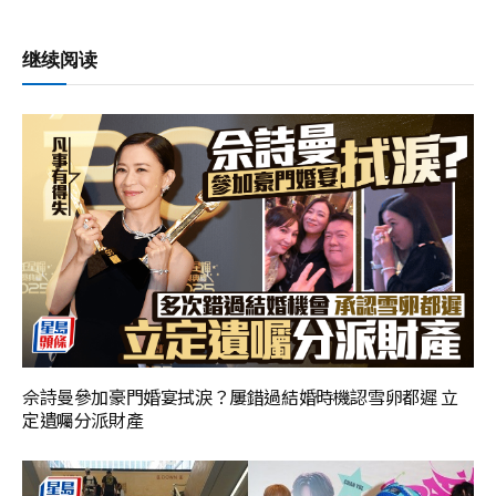
继续阅读
佘詩曼參加豪門婚宴拭淚？屢錯過結婚時機認雪卵都遲 立
定遺囑分派財產