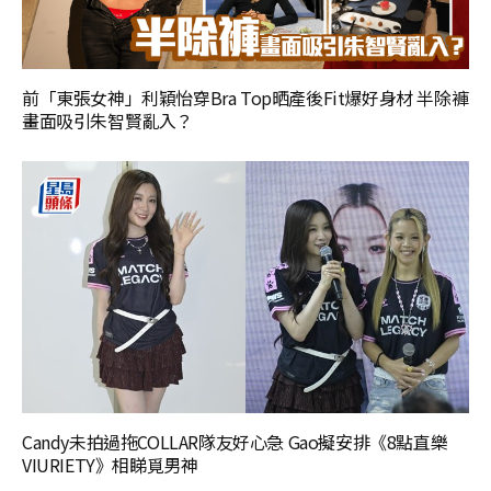
前「東張女神」利穎怡穿Bra Top晒產後Fit爆好身材 半除褲
畫面吸引朱智賢亂入？
Candy未拍過拖COLLAR隊友好心急 Gao擬安排《8點直樂
VIURIETY》相睇覓男神