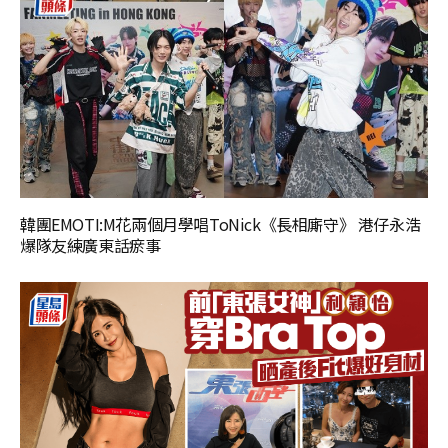
韓團EMOTI:M花兩個月學唱ToNick《長相廝守》 港仔永浩
爆隊友練廣東話瘀事