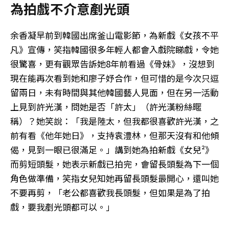
為拍戲不介意剷光頭
余香凝早前到韓國出席釜山電影節，為新戲《女孩不平
凡》宣傳，笑指韓國很多年輕人都會入戲院睇戲，令她
很驚喜，更有觀眾告訴她8年前看過《骨妹》，沒想到
現在能再次看到她和廖子妤合作，但可惜的是今次只逗
留兩日，未有時間與其他韓國藝人見面，但在另一活動
上見到許光漢，問她是否「許太」（許光漢粉絲暱
稱）？她笑說：「我是陸太，但我都很喜歡許光漢，之
前有看《他年她日》，支持袁澧林，但那天沒有和他傾
偈，見到一眼已很滿足。」講到她為拍新戲《女兒²》
而剪短頭髮，她表示新戲已拍完，會留長頭髮為下一個
角色做準備，笑指女兒知她再留長頭髮最開心，還叫她
不要再剪，「老公都喜歡我長頭髮，但如果是為了拍
戲，要我剷光頭都可以。」