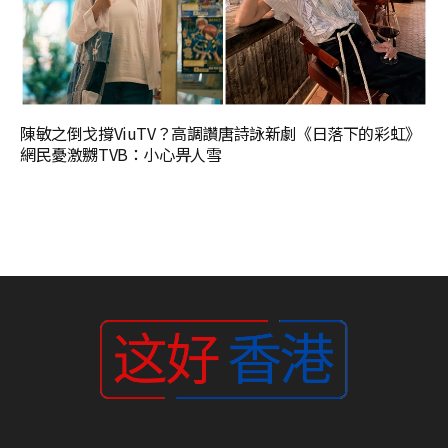
陳敏之倒戈撐ViuTV？高調讚唐詩詠新劇《日落下的彩虹》
網民憂激嬲TVB：小心畀人雪