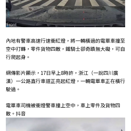
內地有警車高速行速衝紅燈，將一輛橫過的電單車撞至
空中打轉，零件貨物四敵，鐵騎士卻奇蹟無大礙，可自
行爬起身。
網傳影片顯示，17日早上8時許，浙江（一說四川廣
漢）一公路直行車道正亮起紅燈，一輛電單車正在橫行
駛過。
電單車司機被衝燈警車撞上空中，車上零件及貨物四
散。抖音