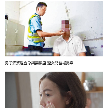
男子酒駕遇查急與妻換座 遭女兒當場揭穿