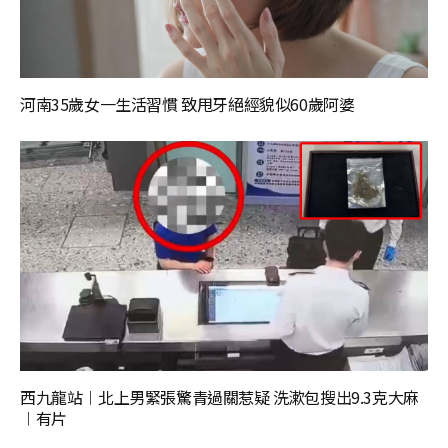
河南35歲女一生活習慣 致甩牙絕經貌似60歲阿婆
西九龍站︱北上男緊張驚青過關惹疑 洗漱包搜出9.3克大麻
︱有片