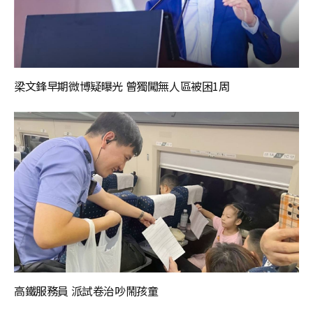
梁文鋒早期微博疑曝光 曾獨闖無人區被困1周
高鐵服務員 派試卷治吵鬧孩童