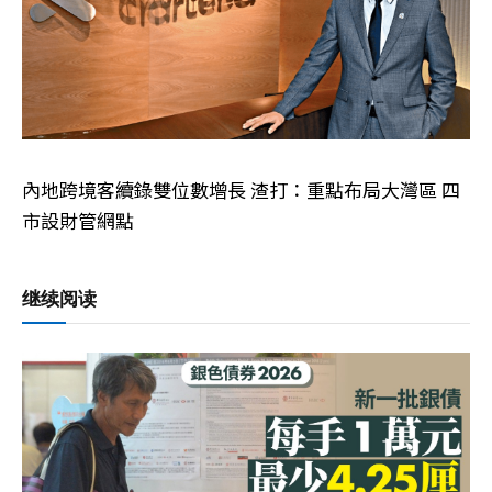
內地跨境客續錄雙位數增長 渣打：重點布局大灣區 四
市設財管網點
继续阅读