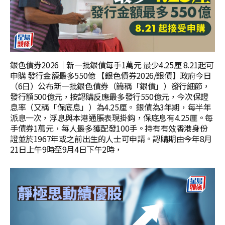
銀色債券2026｜新一批銀債每手1萬元 最少4.25厘 8.21起可
申購 發行金額最多550億 【銀色債券2026/銀債】政府今日
（6日）公布新一批銀色債券（簡稱「銀債」）發行細節，
發行額500億元，按認購反應最多發行550億元，今次保證
息率（又稱「保底息」）為4.25厘。 銀債為3年期，每半年
派息一次，浮息與本港通脹表現掛鈎，保底息有4.25厘。每
手債券1萬元，每人最多獲配發100手。持有有效香港身份
證並於1967年或之前出生的人士可申請。認購期由今年8月
21日上午9時至9月4日下午2時，