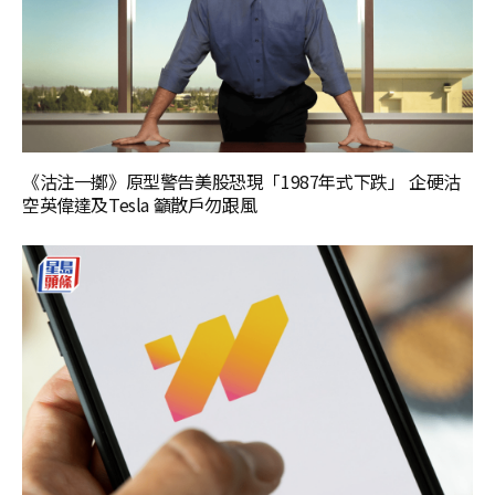
《沽注一擲》原型警告美股恐現「1987年式下跌」 企硬沽
空英偉達及Tesla 籲散戶勿跟風