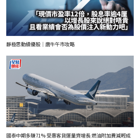
靜極思動績優股｜唐牛午市攻略
國泰中期多賺71% 受惠客貨運量齊增長 燃油附加費減輕成