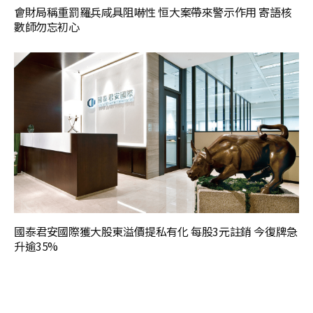
會財局稱重罰羅兵咸具阻嚇性 恒大案帶來警示作用 寄語核
數師勿忘初心
國泰君安國際獲大股東溢價提私有化 每股3元註銷 今復牌急
升逾35%