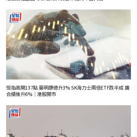
恒指高開137點 藥明康德升3% SK海力士兩倍ETF跌半成 廣
合績後升6%｜港股開市