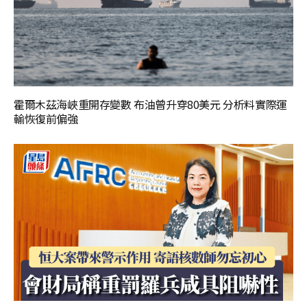
霍爾木茲海峽重開存變數 布油曾升穿80美元 分析料實際運
輸恢復前偏強