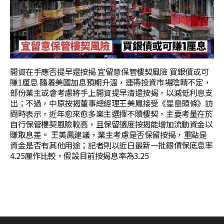
閒資在手應否提早還按揭 宜留意保管樓契風險 買銀債或可
賺1厘息 隨着美國加息預期升溫，連帶投資市場陰睛不定，
部份業主或會考慮將手上閒資提早清還按揭，以減低利息支
出；不過，中原按揭董事總經理王美鳳接受《星島頭條》訪
問時表示，近年愈來愈多業主選擇不贖樓契，主要考量在於
自行保管樓契風險較高，且保留適度按揭能增加流動資金以
賺取息差。 王美鳳建議，業主考慮是否保留按揭，重點是
資金是否有其他用途；記者則以近日最新一批銀債保底息率
4.25厘作比較，假設目前按揭息率為3.25