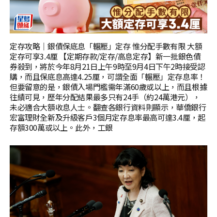
定存攻略｜銀債保底息「輾壓」定存 惟分配手數有限 大額
定存可享3.4厘 【定期存款/定存/高息定存】新一批銀色債
券殺到，將於今年8月21日上午9時至9月4日下午2時接受認
購，而且保底息高達4.25厘，可謂全面「輾壓」定存息率！
但要留意的是，銀債入場門檻需年滿60歲或以上，而且根據
往績可見，歷年分配結果最多只有24手（約24萬港元），
未必適合大額收息人士。翻查各銀行資料則顯示，華僑銀行
宏富理財全新及升級客戶3個月定存息率最高可達3.4厘，起
存額300萬或以上。此外，工銀