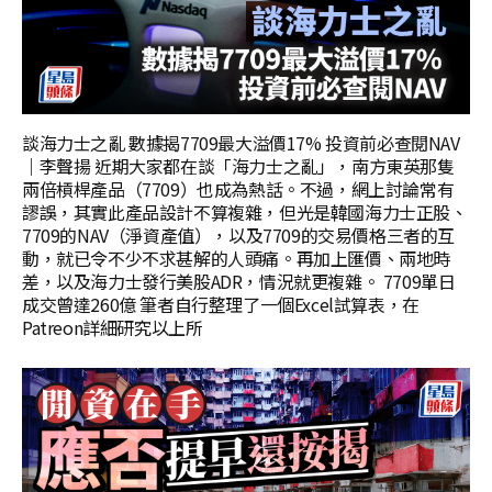
談海力士之亂 數據揭7709最大溢價17% 投資前必查閱NAV
｜李聲揚 近期大家都在談「海力士之亂」，南方東英那隻
兩倍槓桿產品（7709）也成為熱話。不過，網上討論常有
謬誤，其實此產品設計不算複雜，但光是韓國海力士正股、
7709的NAV（淨資產值），以及7709的交易價格三者的互
動，就已令不少不求甚解的人頭痛。再加上匯價、兩地時
差，以及海力士發行美股ADR，情況就更複雜。 7709單日
成交曾達260億 筆者自行整理了一個Excel試算表，在
Patreon詳細研究以上所