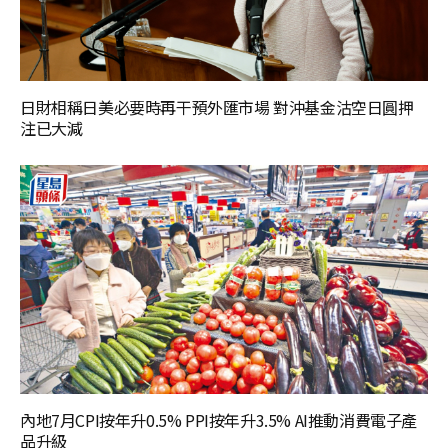
日財相稱日美必要時再干預外匯市場 對沖基金沽空日圓押
注已大減
內地7月CPI按年升0.5% PPI按年升3.5% AI推動消費電子產
品升級