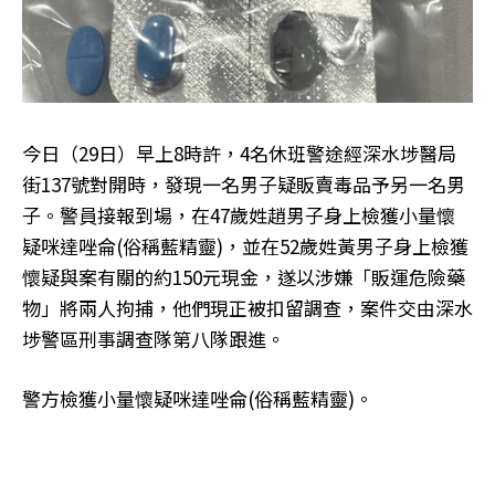
今日（29日）早上8時許，4名休班警途經深水埗醫局
街137號對開時，發現一名男子疑販賣毒品予另一名男
子。警員接報到場，在47歲姓趙男子身上檢獲小量懷
疑咪達唑侖(俗稱藍精靈)，並在52歲姓黃男子身上檢獲
懷疑與案有關的約150元現金，遂以涉嫌「販運危險藥
物」將兩人拘捕，他們現正被扣留調查，案件交由深水
埗警區刑事調查隊第八隊跟進。
警方檢獲小量懷疑咪達唑侖(俗稱藍精靈)。