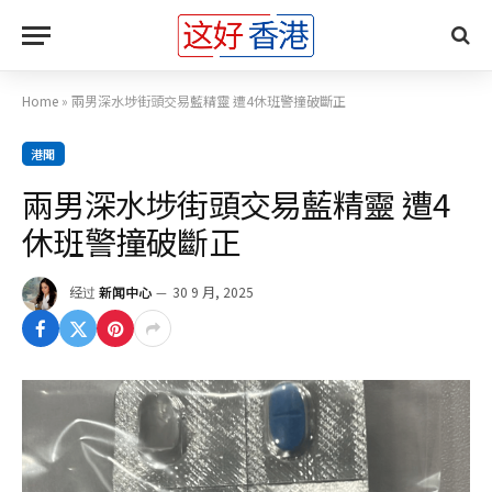
Home
»
兩男深水埗街頭交易藍精靈 遭4休班警撞破斷正
港聞
兩男深水埗街頭交易藍精靈 遭4
休班警撞破斷正
经过
新闻中心
30 9 月, 2025