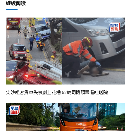
继续阅读
尖沙咀客貨車失事剷上花槽 62歲司機頭暈嘔吐送院