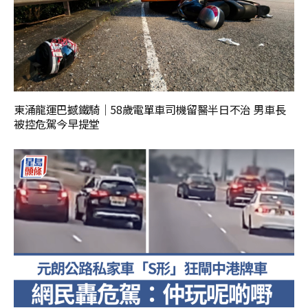
東涌龍運巴撼鐵騎｜58歲電單車司機留醫半日不治 男車長
被控危駕今早提堂