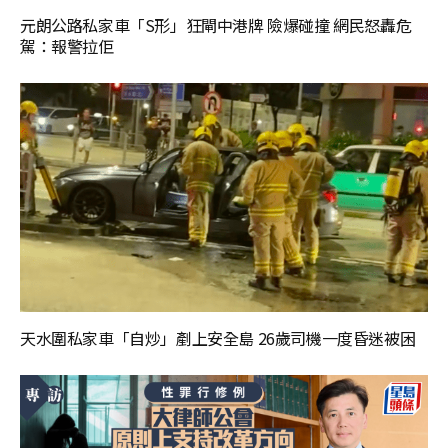
元朗公路私家車「S形」狂閘中港牌 險爆碰撞 網民怒轟危
駕：報警拉佢
天水圍私家車「自炒」剷上安全島 26歲司機一度昏迷被困