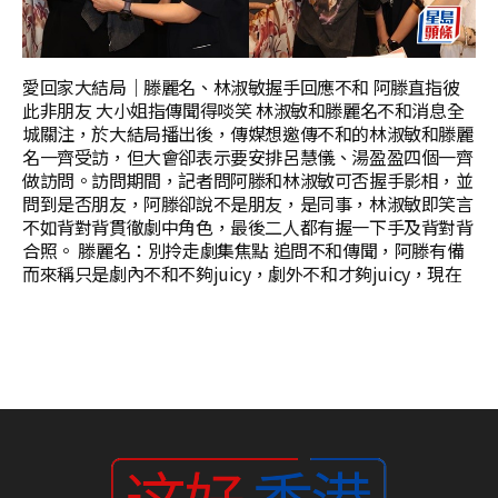
愛回家大結局｜滕麗名、林淑敏握手回應不和 阿滕直指彼
此非朋友 大小姐指傳聞得啖笑 林淑敏和滕麗名不和消息全
城關注，於大結局播出後，傳媒想邀傳不和的林淑敏和滕麗
名一齊受訪，但大會卻表示要安排呂慧儀、湯盈盈四個一齊
做訪問。訪問期間，記者問阿滕和林淑敏可否握手影相，並
問到是否朋友，阿滕卻說不是朋友，是同事，林淑敏即笑言
不如背對背貫徹劇中角色，最後二人都有握一下手及背對背
合照。 滕麗名：別拎走劇集焦點 追問不和傳聞，阿滕有備
而來稱只是劇內不和不夠juicy，劇外不和才夠juicy，現在