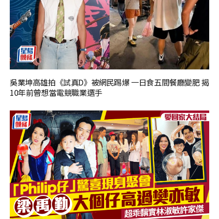
吳業坤高雄拍《試真D》被網民踢爆 一日食五間餐廳變肥 揭
10年前曾想當電競職業選手