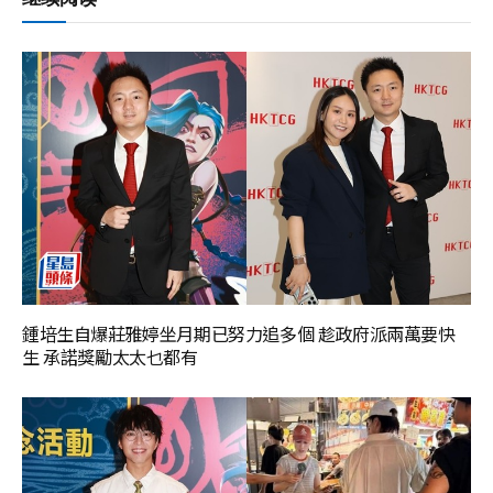
鍾培生自爆莊雅婷坐月期已努力追多個 趁政府派兩萬要快
生 承諾獎勵太太乜都有