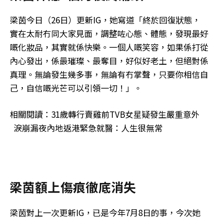
梁茵今日（26日）更新IG，她寫道「終於回復狀態，
實在太耐冇同大家見面，調整咗心態、體態，發現最好
嘅化妝品，其實就係快樂。一個人嘅笑容，如果係打從
內心發出，係最璀璨、最奪目，好似好老土，但絕對係
真理。無論發生幾多事，無論有冇掌聲，只要你相信自
己，自信嘅光芒可以引領一切！」。
相關閱讀：31歲轉行賣雞前TVB女星疑發生嚴重意外
淚崩漏夜內地返港緊急就醫：人生很無常
梁茵額上傷痕徹底消失
梁茵對上一次更新IG，已是今年7月8日的事，今次她