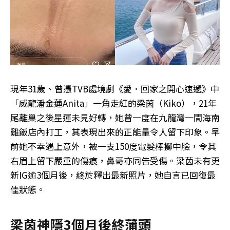
現年31歲、曾憑TVB處境劇《愛．回家之開心速遞》中
「威龍潘金蓮Anita」一角走紅的梁茵（Kiko），21年
尾離巢之後星運未見好轉，她曾一度在九龍灣一間海南
雞飯店內打工，其表現出來的正能量令人留下印象。早
前她不幸遇上意外，被一支150度電髮棒擲中臉，令其
右眉上留下嚴重的傷痕，鼻哥亦同告受傷。梁茵未有更
新IG逾3個月後，終於釋出最新照片，她自言已回復最
佳狀態。
梁茵神隱3個月後終蒲頭