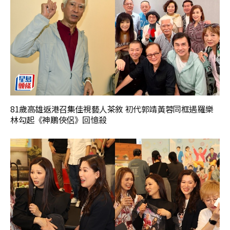
81歲高雄返港召集佳視藝人茶敘 初代郭靖黃蓉同框遇羅樂
林勾起《神鵰俠侶》回憶殺