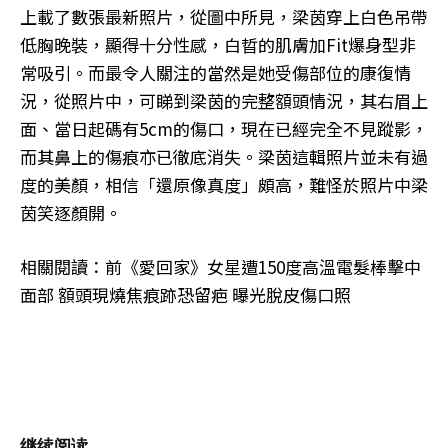
上載了數張最新照片，從圖中所見，梁茵穿上白色吊帶
低胸晚裝，顯得十分性感，白晢的肌膚加Fit爆身型非
常吸引。而最令人關注的當然是她受傷部位的康復情
況，從照片中，可睇到梁茵的完整額頭情況，其右眉上
面、當日起碼有5cm的傷口，現在已經完全不見蹤影，
而其鼻上的傷痕亦已徹底消失。梁茵這輯照片並未有過
度的美顏，相信「還原像真度」頗高，難怪於照片中梁
茵笑逐顏開。
相關閱讀：前《愛回家》女星遭150度高溫電髮棒擊中
面部 額頭現燒焦痕跡恐留疤 曝光脫皮傷口照
继续阅读