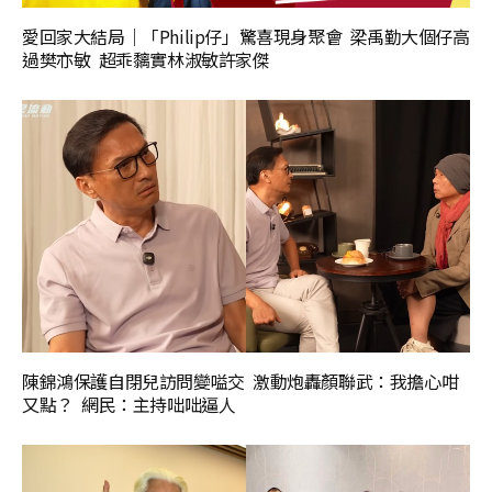
愛回家大結局｜「Philip仔」驚喜現身聚會 梁禹勤大個仔高
過樊亦敏 超乖黐實林淑敏許家傑
陳錦鴻保護自閉兒訪問變嗌交 激動炮轟顏聯武：我擔心咁
又點？ 網民：主持咄咄逼人