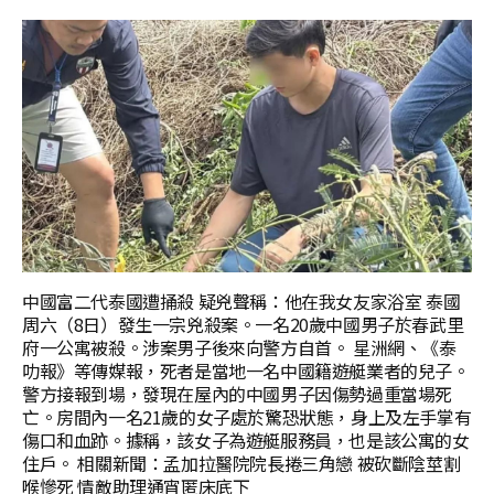
中國富二代泰國遭捅殺 疑兇聲稱：他在我女友家浴室 泰國
周六（8日）發生一宗兇殺案。一名20歲中國男子於春武里
府一公寓被殺。涉案男子後來向警方自首。 星洲網、《泰
叻報》等傳媒報，死者是當地一名中國籍遊艇業者的兒子。
警方接報到場，發現在屋內的中國男子因傷勢過重當場死
亡。房間內一名21歲的女子處於驚恐狀態，身上及左手掌有
傷口和血跡。據稱，該女子為遊艇服務員，也是該公寓的女
住戶。 相關新聞：孟加拉醫院院長捲三角戀 被砍斷陰莖割
喉慘死 情敵助理通宵匿床底下