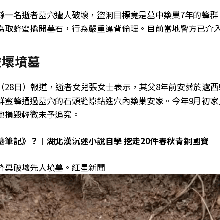
縣一名逝者墓穴遭人破壞，盜洞目標竟是墓中築巢7年的蜂群
為取蜂蜜撬開墓石，行為嚴重違背倫理。目前當地警方已介
破壞墳墓
（28日）報道，逝者女兒張女士表示，其父8年前安葬於瀘
群蜜蜂通過墓穴的石頭縫隙鉆進穴內築巢安家。今年9月初家
地損毀輕微未予追究。
墓筆記》？︱湖北漢沉迷小說自學 挖走20件春秋青銅國寶
蜂巢破壞先人墳墓。紅星新聞