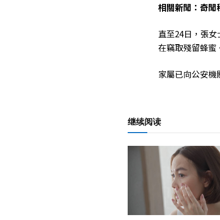
相關新聞：奇聞
直至24日，張
在竊取殘留蜂蜜
家屬已向公安機
继续阅读