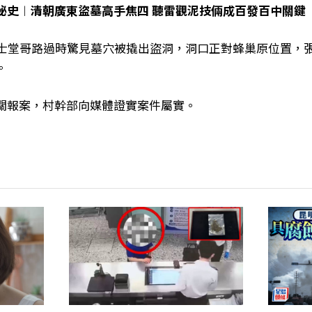
秘史︱清朝廣東盜墓高手焦四 聽雷觀泥技倆成百發百中關鍵
女士堂哥路過時驚見墓穴被撬出盜洞，洞口正對蜂巢原位置，
。
關報案，村幹部向媒體證實案件屬實。