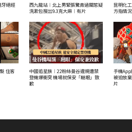
甩牙絕經
西九龍站︱北上男緊張驚青過關惹疑
昆明化工
洗漱包搜出9.3克大麻︱有片
方指情況
髮 住客
中國追星族︱22粉絲曼谷違規遭禁
手機Ap
登機爆衝突 機場就保安「瞇眼」致
被迫放棄
歉
片