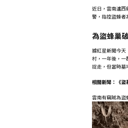
近日，雲南瀘西
警，指控盜蜂者
為盜蜂巢
據紅星新聞今天
村，一年後，一
捉走，但當時墓
相關新聞：《盜
雲南有竊賊為盜