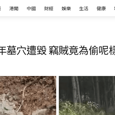
页
港聞
中國
財經
娛樂
生活
健康
年墓穴遭毀 竊賊竟為偷呢