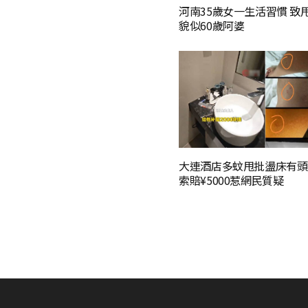
河南35歲女一生活習慣 致
貌似60歲阿婆
大連酒店多蚊甩批盪床有頭
索賠¥5000惹網民質疑