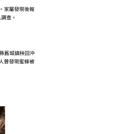
。家屬發現後報
入調查。
西縣舊城鎮秧田沖
人曾發現蜜蜂被