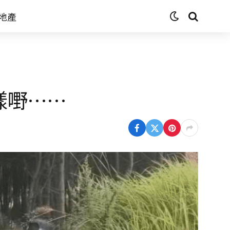
地產
樣嘢……