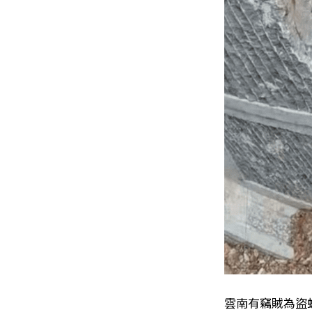
雲南有竊賊為盜