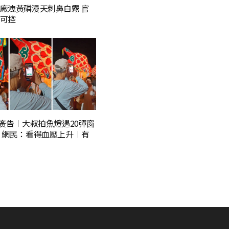
廠洩黃磷漫天刺鼻白霧 官
可控
p廣告︱大叔拍魚燈遇20彈窗
 網民：看得血壓上升︱有