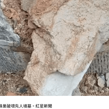
蜂巢破壞先人墳墓。紅星新聞