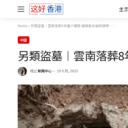
主
Home
»
另類盜墓︱雲南落葬8年墓穴遭毀 竊賊竟為偷呢樣嘢……
中國
另類盜墓︱雲南落葬8
经过
新闻中心
29 9 月, 2025