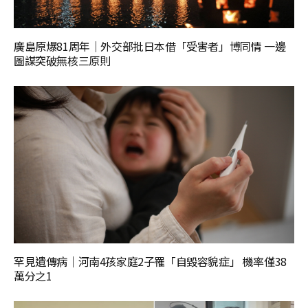
廣島原爆81周年｜外交部批日本借「受害者」博同情 一邊
圖謀突破無核三原則
罕見遺傳病｜河南4孩家庭2子罹「自毀容貌症」 機率僅38
萬分之1