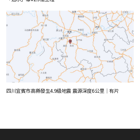
四川宜賓市高縣發生4.9級地震 震源深度6公里｜有片