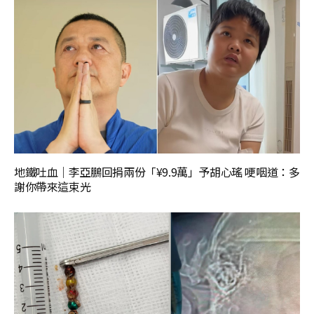
地鐵吐血｜李亞鵬回捐兩份「¥9.9萬」予胡心瑤 哽咽道：多
謝你帶來這束光