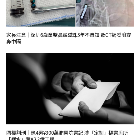
家長注意｜深圳6歲童雙鼻藏磁珠5年不自知 照CT揭發險穿
鼻中隔
圍標判刑｜豫4男¥300萬賄醫院書記 涉「定制」標書廁所
「通水」奪¥2.3億工程