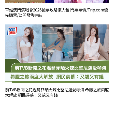
草蜢澳門演唱會2026搶票攻略懶人包 門票票價/Trip.com優
先購票/公開發售連結
前TVB新聞之花溫蕎菲晒火辣比堅尼遊愛琴海 希臘之旅兩度
大解放 網民羨慕：又靚又有錢