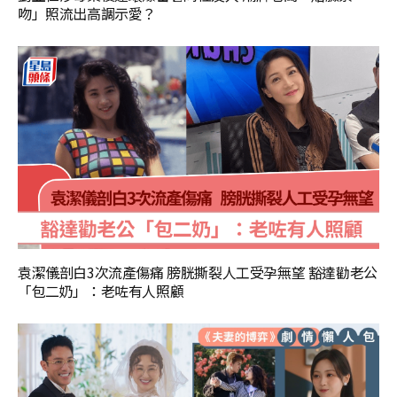
吻」照流出高調示愛？
袁潔儀剖白3次流產傷痛 膀胱撕裂人工受孕無望 豁達勸老公
「包二奶」：老咗有人照顧