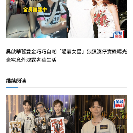
吳啟華舊愛金巧巧自嘲「過氣女星」狼狽湊仔實錄曝光
豪宅意外洩露奢華生活
继续阅读