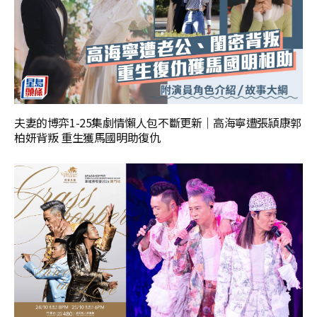
夫妻的博弈1-25集劇情懶人包不斷更新｜高海寧遭張頴康郭
柏妍背叛 重生獲馬國明助復仇