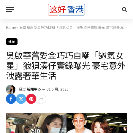
Home
»
吳啟華舊愛金巧巧自嘲「過氣女星」狼狽湊仔實錄曝光 豪宅意外洩露奢華生活
娛樂
吳啟華舊愛金巧巧自嘲「過氣女
星」狼狽湊仔實錄曝光 豪宅意外
洩露奢華生活
经过
新闻中心
31 5 月, 2026