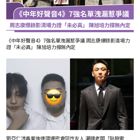
《中年好聲音4》7強名單洩漏惹爭議 周志康爆錄影清場力
證「未必真」 陳旭培力撐無內定
劉亞仁涉毒案後連環爆密會同性友人 潮牌老闆「貼臉索