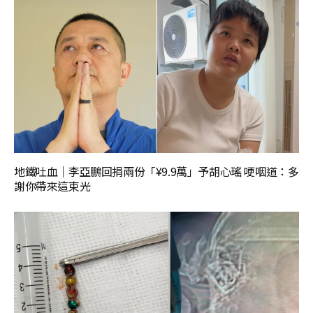
地鐵吐血｜李亞鵬回捐兩份「¥9.9萬」予胡心瑤 哽咽道：多
謝你帶來這束光