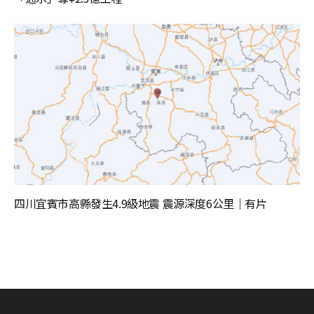
四川宜賓市高縣發生4.9級地震 震源深度6公里｜有片