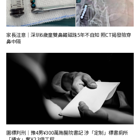
家長注意｜深圳6歲童雙鼻藏磁珠5年不自知 照CT揭發險穿
鼻中隔
圍標判刑｜豫4男¥300萬賄醫院書記 涉「定制」標書廁所
「通水」奪¥2.3億工程