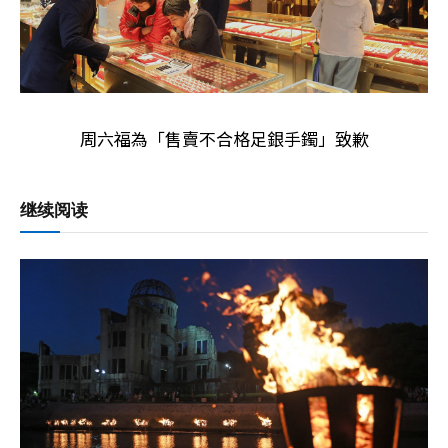
周六福為「售賣不合格足銀手鐲」致歉
继续阅读