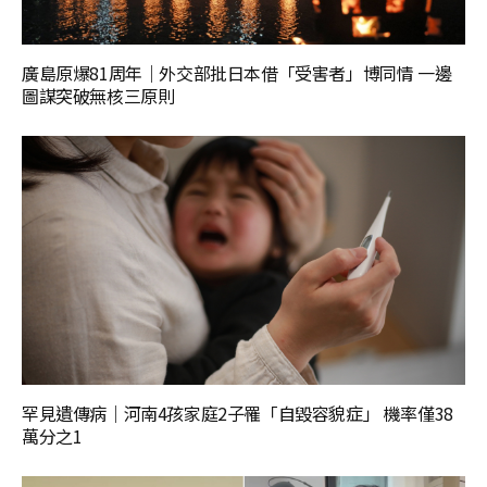
廣島原爆81周年｜外交部批日本借「受害者」博同情 一邊
圖謀突破無核三原則
罕見遺傳病｜河南4孩家庭2子罹「自毀容貌症」 機率僅38
萬分之1