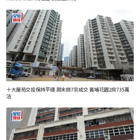
十大屋苑交投保持平穩 周末錄7宗成交 黃埔花園2房735萬
沽