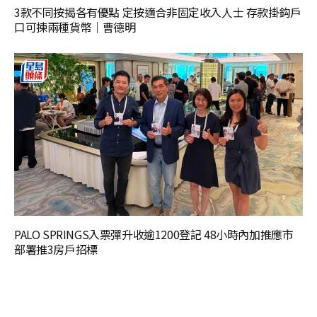
3款不同按揭各有優點 定按適合非固定收入人士 存款掛鈎戶
口可揀兩種貨幣｜曹德明
PALO SPRINGS入票彈升收逾1200登記 48小時內加推應市
部署推3房戶招標