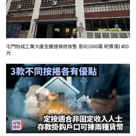
屯門怡成工業大廈全層連裝修放售 意向1680萬 呎價僅1400
元