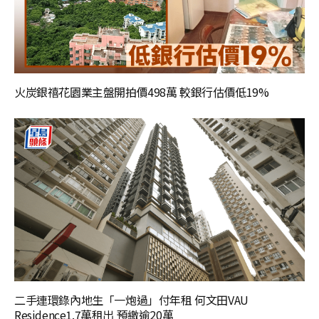
火炭銀禧花園業主盤開拍價498萬 較銀行估價低19%
二手連環錄內地生「一炮過」付年租 何文田VAU
Residence1.7萬租出 預繳逾20萬