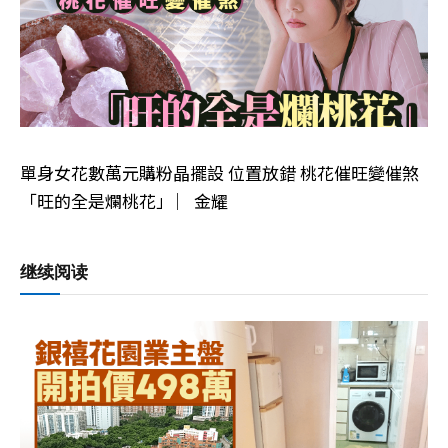
單身女花數萬元購粉晶擺設 位置放錯 桃花催旺變催煞
「旺的全是爛桃花」 ︳金耀
继续阅读