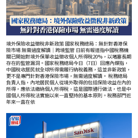
境外保險收益徵稅非新政策 國家稅務總局：無針對香港保
險市場 無需過度解讀｜跨境監管 日前有報道指中國稅務機
關已開始對境外保單收益徵收個人所得稅20%，以堵塞長期
存在的監管漏洞。國家稅務總局今日（7日）回應內媒指，
中國稅收居民就全球所得需履行納稅義務，這並非新政策，
更不是專門針對香港保險市場，無需過度解讀。 稅務總局
負責人指，內地居民個人從境外取得的包括保險收益在內的
所得，應依法繳納個人所得稅，這是國際通行做法，也是中
國個人所得稅法實施以來一直堅持的基本原則。稅務部門近
年來一直在依