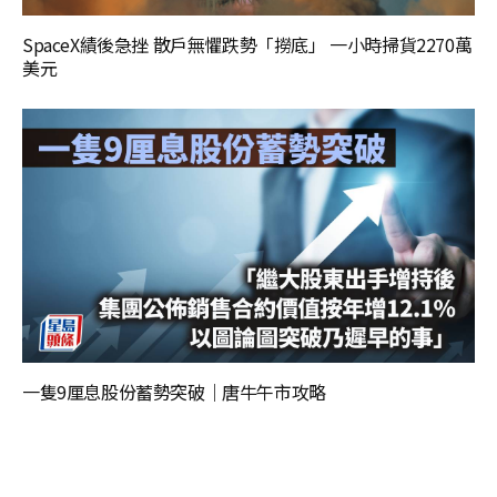
SpaceX績後急挫 散戶無懼跌勢「撈底」 一小時掃貨2270萬
美元
一隻9厘息股份蓄勢突破｜唐牛午市攻略