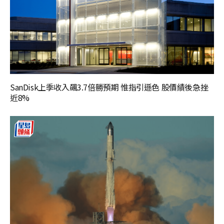
SanDisk上季收入飆3.7倍勝預期 惟指引遜色 股價績後急挫
近8%