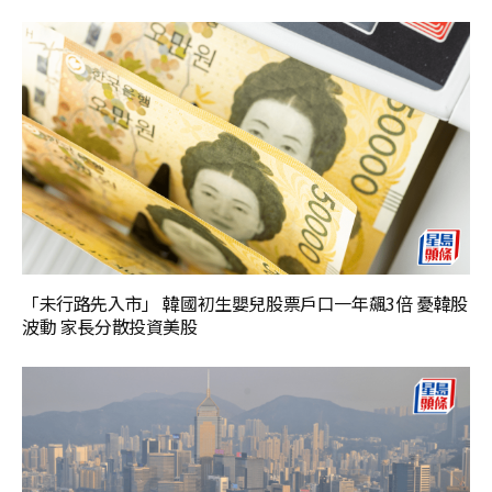
「未行路先入市」 韓國初生嬰兒股票戶口一年飆3倍 憂韓股
波動 家長分散投資美股