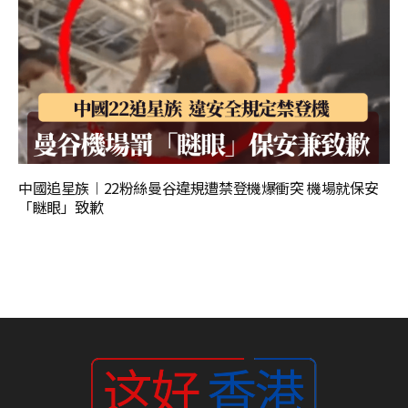
中國追星族︱22粉絲曼谷違規遭禁登機爆衝突 機場就保安
「瞇眼」致歉