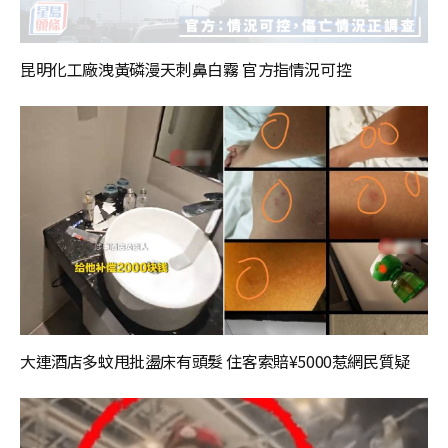
昆明化工廠洩黃磷漫天刺鼻白霧 官方指情況可控
大連酒店多蚊甩批盪床有頭髮 住客索賠¥5000惹網民質疑