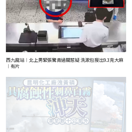
西九龍站︱北上男緊張驚青過關惹疑 洗漱包搜出9.3克大麻
︱有片