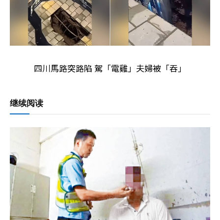
四川馬路突路陷 駕「電雞」夫婦被「吞」
继续阅读