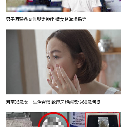
男子酒駕遇查急與妻換座 遭女兒當場揭穿
河南35歲女一生活習慣 致甩牙絕經貌似60歲阿婆