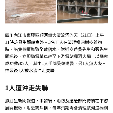
四川內江市東興區順河鎮大清流河昨天（21日）上午
11時許發生翻船意外。3名工人在清理橋洞樹枝雜物
時，船隻傾覆導致全數落水。附近商戶吳先生和張先生
聞訊後，立即騎電單車趕至下游電站攔河大壩，以繩索
成功救起2人，其中1人手部受傷送醫，另1人無大礙。
惟最後1人被水流沖走失聯。
1人遭沖走失聯
據紅星新聞報道，事發後，消防及應急部門持續在下游
展開搜救。附近商戶稱，每年汛期均會清理該河道橋洞