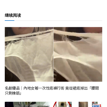
继续阅读
名創優品｜內地女著一次性底褲行街 竟從裙底掉出「腰間
只剩橡筋」