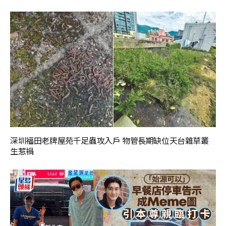
深圳福田老牌屋苑千足蟲攻入戶 物管長期缺位天台雜草叢
生惹禍