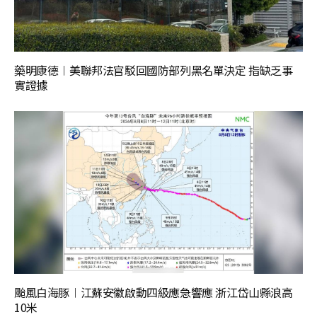
藥明康德︱美聯邦法官駁回國防部列黑名單決定 指缺乏事
實證據
颱風白海豚︱江蘇安徽啟動四級應急響應 浙江岱山縣浪高
10米