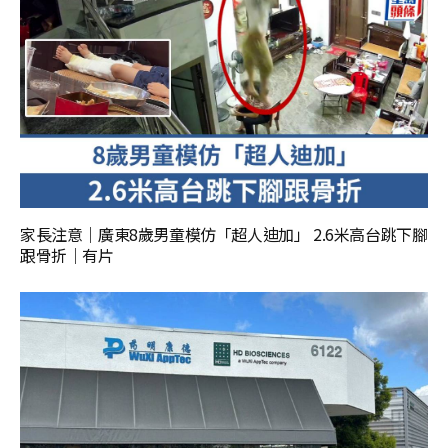
家長注意｜廣東8歲男童模仿「超人迪加」 2.6米高台跳下腳
跟骨折｜有片