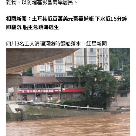
雜物，以防堵塞影響兩岸居民。
相關新聞：土耳其近百萬美元豪華遊艇 下水近15分鐘
即翻沉 船主急跳海逃生
四川3名工人清理河道時翻船落水。紅星新聞