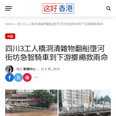
Home
»
四川3工人橋洞清雜物翻船墮河 街坊急智騎車到下游擲繩救兩命
中國
四川3工人橋洞清雜物翻船墮河
街坊急智騎車到下游擲繩救兩命
经过
新闻中心
22 9 月, 2025