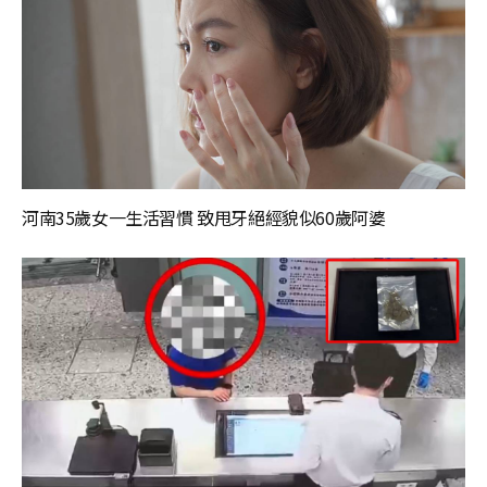
河南35歲女一生活習慣 致甩牙絕經貌似60歲阿婆