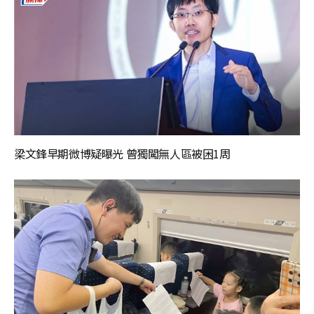
梁文鋒早期微博疑曝光 曾獨闖無人區被困1周