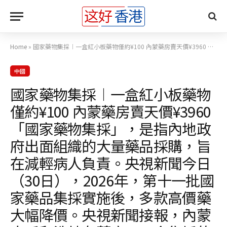
Home
»
國家藥物集採︱一盒紅小板藥物僅約¥100 內蒙藥房賣天價¥3960 「國家藥物集採」，是指內地政府出面組織的大量藥品採購，旨在減輕病人負責。央視新聞今日（30日），2026年，第十一批國家藥品集採實施後，多款高價藥大幅降價。央視新聞接報，內蒙古呼和浩特有藥店，一盒集採的馬來酸阿伐曲泊帕片售價竟高達3960元（人民幣‧下同），同規格藥品在全國多地藥店及線上平台僅售百元左右，價差近40倍。事件引起多方關注。 報道指，呼和浩特市張先生（化名）身體不適入院，急需馬來酸阿伐
中國
國家藥物集採︱一盒紅小板藥物
僅約¥100 內蒙藥房賣天價¥3960
「國家藥物集採」，是指內地政
府出面組織的大量藥品採購，旨
在減輕病人負責。央視新聞今日
（30日），2026年，第十一批國
家藥品集採實施後，多款高價藥
大幅降價。央視新聞接報，內蒙