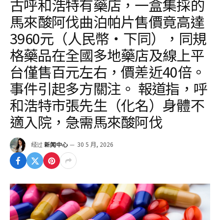
古呼和浩特有藥店，一盒集採的
馬來酸阿伐曲泊帕片售價竟高達
3960元（人民幣‧下同），同規
格藥品在全國多地藥店及線上平
台僅售百元左右，價差近40倍。
事件引起多方關注。 報道指，呼
和浩特市張先生（化名）身體不
適入院，急需馬來酸阿伐
经过
新闻中心
30 5 月, 2026