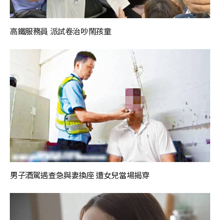
高鐵服務員 派試卷治吵鬧孩童
男子酒駕遇查急與妻換座 遭女兒當場揭穿