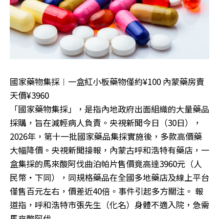
國家藥物集採︱一盒紅小板藥物僅約¥100 內蒙藥房賣
天價¥3960
「國家藥物集採」，是指內地政府出面組織的大量藥品
採購，旨在減輕病人負責。央視新聞今日（30日），
2026年，第十一批國家藥品集採實施後，多款高價藥
大幅降價。央視新聞接報，內蒙古呼和浩特有藥店，一
盒集採的馬來酸阿伐曲泊帕片售價竟高達3960元（人
民幣‧下同），同規格藥品在全國多地藥店及線上平台
僅售百元左右，價差近40倍。事件引起多方關注。 報
道指，呼和浩特市張先生（化名）身體不適入院，急需
馬來酸阿伐