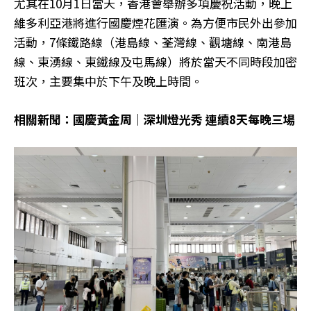
尤其在10月1日當天，香港會舉辦多項慶祝活動，晚上
維多利亞港將進行國慶煙花匯演。為方便市民外出參加
活動，7條鐵路線（港島線、荃灣線、觀塘線、南港島
線、東湧線、東鐵線及屯馬線）將於當天不同時段加密
班次，主要集中於下午及晚上時間。
相關新聞：國慶黃金周｜深圳燈光秀 連續8天每晚三場