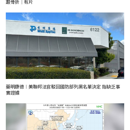
跟骨折｜有片
藥明康德︱美聯邦法官駁回國防部列黑名單決定 指缺乏事
實證據