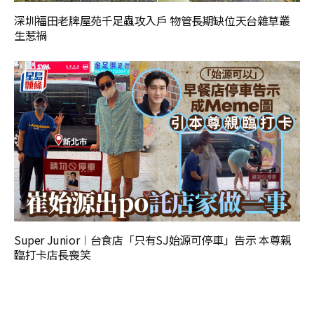
深圳福田老牌屋苑千足蟲攻入戶 物管長期缺位天台雜草叢
生惹禍
Super Junior︱台食店「只有SJ始源可停車」告示 本尊親
臨打卡店長喪笑