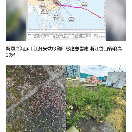
颱風白海豚︱江蘇安徽啟動四級應急響應 浙江岱山縣浪高
10米