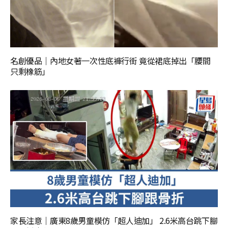
名創優品｜內地女著一次性底褲行街 竟從裙底掉出「腰間
只剩橡筋」
家長注意｜廣東8歲男童模仿「超人迪加」 2.6米高台跳下腳