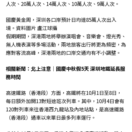
人次、20萬人次、14萬人次、10萬人次、9萬人次。
國慶黃金周，深圳各口岸預計日均達85萬人次出入
境。資料圖片 盧江球攝
假期期間，深港兩地將舉辦演唱會、音樂會、燈光秀、
無人機表演等多場活動，兩地旅客出行將更為頻密，為
應對客流高峰，深港兩地的口岸交通均有不小調整。
相關新聞：北上注意｜國慶中秋假5天 深圳地鐵延長服
務時間
高速鐵路（香港段）方面，高鐵將在10月1日至8日，
每日額外加開13對短途班次列車。其中，10月4日會有
120對列車來往香港西九龍站及內地站點，是高速鐵路
（香港段）通車以來單日最多列車運行。