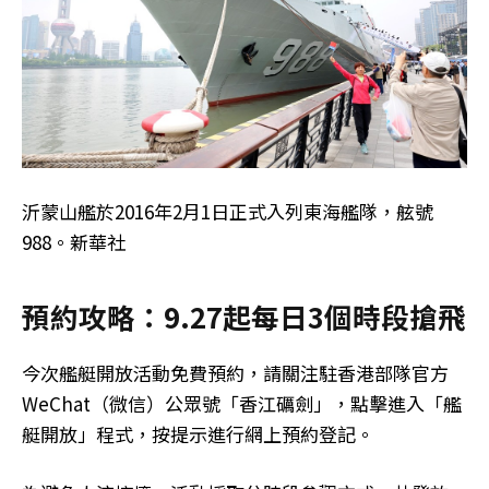
沂蒙山艦於2016年2月1日正式入列東海艦隊，舷號
988。新華社
預約攻略：9.27起每日3個時段搶飛
今次艦艇開放活動免費預約，請關注駐香港部隊官方
WeChat（微信）公眾號「香江礪劍」，點擊進入「艦
艇開放」程式，按提示進行網上預約登記。