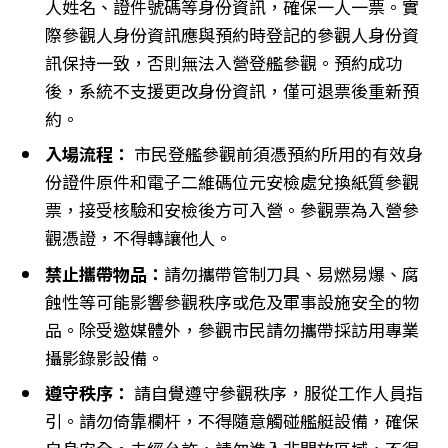
人姓名、證件號碼等身份資訊，確保一人一票。實
際參觀人身份資訊應與預約時登記的參觀人身份資
訊保持一致，否則無法入營登艦參觀。預約成功
後，系統不支援更改身份資訊，僅可退票後重新預
約。
入場流程：
市民登艦參觀前須憑預約所用的有效身
份證件原件和電子二維碼位元安檢處兌換紙質參觀
票，接受核驗和安檢後方可入營。參觀票為入營參
觀憑證，不得轉讓他人。
禁止攜帶物品：
請勿攜帶管制刀具、易燃易爆、腐
蝕性等可能影響參觀秩序或危及軍事設施安全的物
品。除受邀媒體外，參觀市民請勿攜帶採訪用專業
攝影錄影設備。
遵守秩序：
請自覺遵守參觀秩序，服從工作人員指
引。請勿倚靠欄杆，不得隨意觸碰艦艇設備，確保