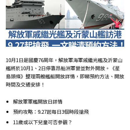
10月1日是國慶76周年，解放軍海軍戚繼光艦及沂蒙山
艦將於10月1、2日停靠昂船洲軍營並對外開放。《星
島頭條》整理兩艘艦艇開放詳情，即睇預約方法、開放
時間及交通安排！
解放軍軍艦開放日詳情
預約攻略：9.27起每日3個時段搶飛
11歲或以下兒童可否參觀？