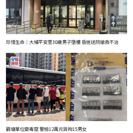
珍惜生命｜大埔平安里30歲男子墮樓 昏迷送院搶救不治
觀塘單位變毒窟 警檢12萬元貨拘15男女