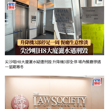
尖沙咀H8大廈灑水疑遭刑毀 升降機3部全停 場內餐廳慘遇
一星期寒冬