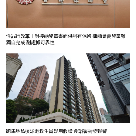
性罪行改革︱對接納兒童書面供詞有保留 律師會憂兒童難
獨自完成 削證據可靠性
跑馬地私樓泳池救生員疑用假證 食環署揭發報警